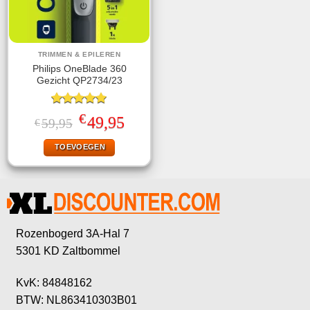
TRIMMEN & EPILEREN
Philips OneBlade 360
Gezicht QP2734/23
Gewaardeerd
€
Oorspronkelijke
Huidige
49,95
59,95
€
5.00
uit 5
prijs
prijs
was:
is:
TOEVOEGEN
€59,95.
€49,95.
Rozenbogerd 3A-Hal 7
5301 KD Zaltbommel
KvK: 84848162
BTW: NL863410303B01