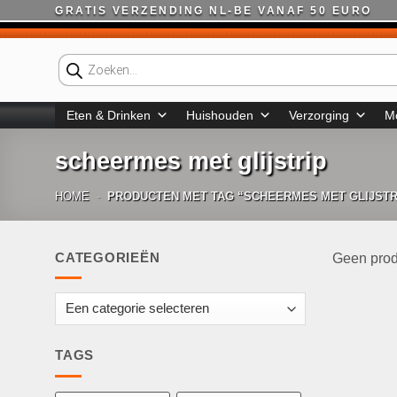
Ga
GRATIS VERZENDING NL-BE VANAF 50 EURO
naar
inhoud
Producten
zoeken
Eten & Drinken
Huishouden
Verzorging
M
scheermes met glijstrip
HOME
-
PRODUCTEN MET TAG “SCHEERMES MET GLIJSTR
CATEGORIEËN
Geen prod
TAGS