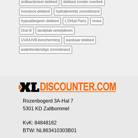
antibacterieel dekbed
dekbed zonder overtrek
hoesloos dekbed
hydraterende zonnebrand
hypoallergeen dekbed
L’Oréal Paris
nivea
Oral-B
tandplak verwijderen
UVA/UVB-bescherming
wasbaar dekbed
waterbestendige zonnebrand
Rozenbogerd 3A-Hal 7
5301 KD Zaltbommel
KvK: 84848162
BTW: NL863410303B01