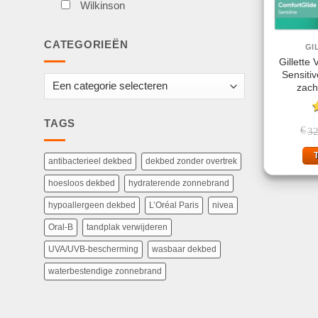
Wilkinson
CATEGORIEËN
GI
Gillette
Sensiti
zach
G
TAGS
€
32
4
antibacterieel dekbed
dekbed zonder overtrek
hoesloos dekbed
hydraterende zonnebrand
hypoallergeen dekbed
L’Oréal Paris
nivea
Oral-B
tandplak verwijderen
UVA/UVB-bescherming
wasbaar dekbed
waterbestendige zonnebrand