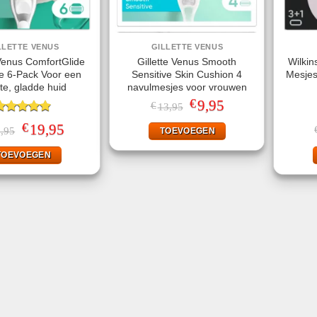
LLETTE VENUS
GILLETTE VENUS
 Venus ComfortGlide
Gillette Venus Smooth
Wilkin
ve 6-Pack Voor een
Sensitive Skin Cushion 4
Mesjes
te, gladde huid
navulmesjes voor vrouwen
€
Oorspronkelijke
9,95
Huidige
€
13,95
prijs
prijs
ewaardeerd
was:
is:
€
Oorspronkelijke
19,95
Huidige
,95
TOEVOEGEN
.80
uit 5
€13,95.
€9,95.
prijs
prijs
was:
is:
TOEVOEGEN
€32,95.
€19,95.