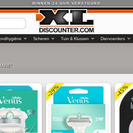
BINNEN 24 UUR VERSTUURD
ondhygiëne
Scheren
Tuin & Klussen
Diervoerders
TATIE”
-29%
-45%