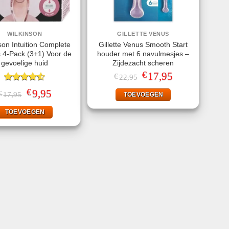
WILKINSON
GILLETTE VENUS
son Intuition Complete
Gillette Venus Smooth Start
 4-Pack (3+1) Voor de
houder met 6 navulmesjes –
gevoelige huid
Zijdezacht scheren
€
Oorspronkelijke
17,95
Huidige
€
22,95
prijs
prijs
Gewaardeerd
was:
is:
€
Oorspronkelijke
9,95
Huidige
€
17,95
TOEVOEGEN
4.50
uit 5
€22,95.
€17,95.
prijs
prijs
was:
is:
TOEVOEGEN
€17,95.
€9,95.