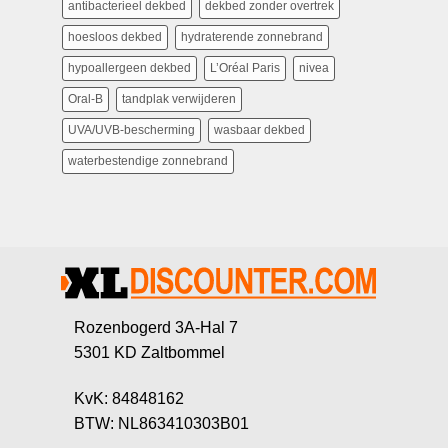
antibacterieel dekbed
dekbed zonder overtrek
hoesloos dekbed
hydraterende zonnebrand
hypoallergeen dekbed
L’Oréal Paris
nivea
Oral-B
tandplak verwijderen
UVA/UVB-bescherming
wasbaar dekbed
waterbestendige zonnebrand
Rozenbogerd 3A-Hal 7
5301 KD Zaltbommel
KvK: 84848162
BTW: NL863410303B01