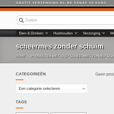
Ga
GRATIS VERZENDING NL-BE VANAF 50 EURO
naar
inhoud
Producten
zoeken
Eten & Drinken
Huishouden
Verzorging
M
scheermes zonder schuim
HOME
-
PRODUCTEN MET TAG “SCHEERMES ZONDER SCH
CATEGORIEËN
Geen prod
TAGS