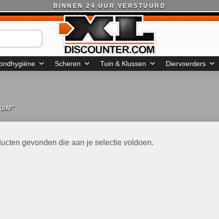
BINNEN 24 UUR VERSTUURD
ondhygiëne
Scheren
Tuin & Klussen
Diervoerders
UIM”
ucten gevonden die aan je selectie voldoen.