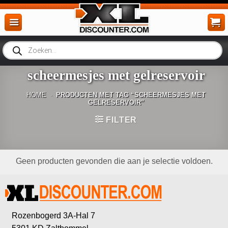
Ga
naar
inhoud
Producten
zoeken
scheermesjes met gelreservoir
HOME
-
PRODUCTEN MET TAG “SCHEERMESJES MET
GELRESERVOIR”
FILTER
Geen producten gevonden die aan je selectie voldoen.
Rozenbogerd 3A-Hal 7