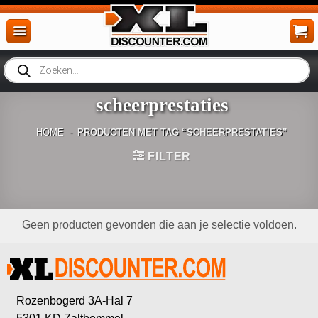
Ga
naar
inhoud
Producten
zoeken
scheerprestaties
HOME
-
PRODUCTEN MET TAG “SCHEERPRESTATIES”
FILTER
Geen producten gevonden die aan je selectie voldoen.
Rozenbogerd 3A-Hal 7