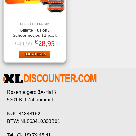
GILLETTE FUSION
Gillette Fusion5
Scheermesjes 12-pack
€
Oorspronkelijke
Huidige
28,95
49,99
€
prijs
prijs
was:
is:
TOEVOEGEN
€49,99.
€28,95.
Rozenbogerd 3A-Hal 7
5301 KD Zaltbommel
KvK: 84848162
BTW: NL863410303B01
Tel.: (0418) 79 45 41