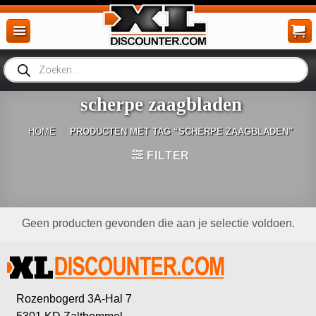
Ga
naar
inhoud
Producten
zoeken
scherpe zaagbladen
HOME
-
PRODUCTEN MET TAG “SCHERPE ZAAGBLADEN”
FILTER
Geen producten gevonden die aan je selectie voldoen.
Rozenbogerd 3A-Hal 7