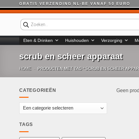
Ga
GRATIS VERZENDING NL-BE VANAF 50 EURO
naar
inhoud
Producten
zoeken
Eten & Drinken
Huishouden
Verzorging
M
scrub en scheer apparaat
HOME
-
PRODUCTEN MET TAG “SCRUB EN SCHEER APPAR
CATEGORIEËN
Geen prod
TAGS