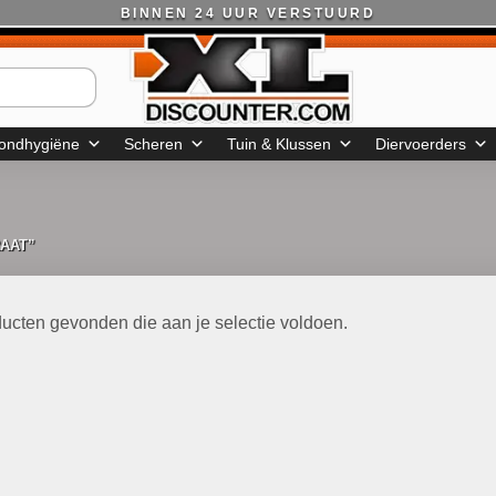
BINNEN 24 UUR VERSTUURD
ondhygiëne
Scheren
Tuin & Klussen
Diervoerders
AAT”
ucten gevonden die aan je selectie voldoen.