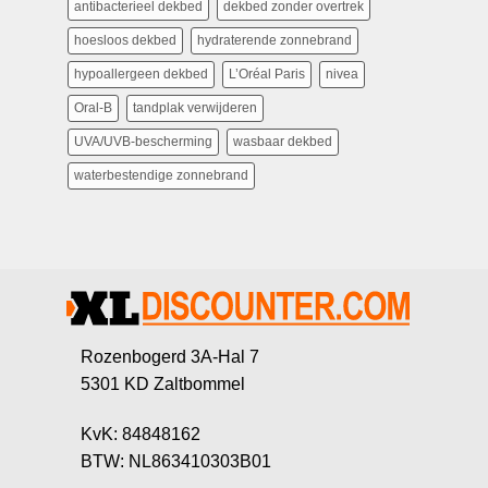
antibacterieel dekbed
dekbed zonder overtrek
hoesloos dekbed
hydraterende zonnebrand
hypoallergeen dekbed
L’Oréal Paris
nivea
Oral-B
tandplak verwijderen
UVA/UVB-bescherming
wasbaar dekbed
waterbestendige zonnebrand
Rozenbogerd 3A-Hal 7
5301 KD Zaltbommel
KvK: 84848162
BTW: NL863410303B01