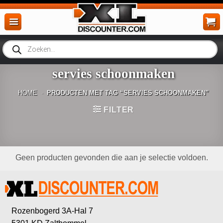
Ga
naar
inhoud
Producten
zoeken
servies schoonmaken
HOME
-
PRODUCTEN MET TAG “SERVIES SCHOONMAKEN”
FILTER
Geen producten gevonden die aan je selectie voldoen.
Rozenbogerd 3A-Hal 7