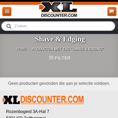
Ga
naar
inhoud
Producten
zoeken
Shave & Edging
HOME
-
PRODUCTEN MET TAG “SHAVE & EDGING”
FILTER
Geen producten gevonden die aan je selectie voldoen.
Rozenbogerd 3A-Hal 7