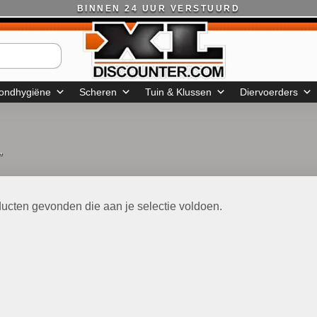
BINNEN 24 UUR VERSTUURD
ondhygiëne
Scheren
Tuin & Klussen
Diervoerders
”
ucten gevonden die aan je selectie voldoen.