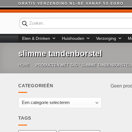
Ga
GRATIS VERZENDING NL-BE VANAF 50 EURO
naar
inhoud
Producten
zoeken
Eten & Drinken
Huishouden
Verzorging
M
slimme tandenborstel
HOME
-
PRODUCTEN MET TAG “SLIMME TANDENBORSTEL
CATEGORIEËN
Geen prod
TAGS