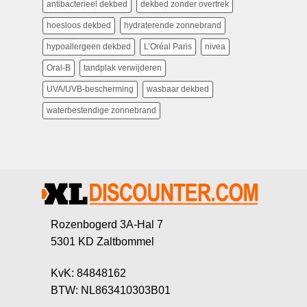
antibacterieel dekbed
dekbed zonder overtrek
hoesloos dekbed
hydraterende zonnebrand
hypoallergeen dekbed
L’Oréal Paris
nivea
Oral-B
tandplak verwijderen
UVA/UVB-bescherming
wasbaar dekbed
waterbestendige zonnebrand
Rozenbogerd 3A-Hal 7
5301 KD Zaltbommel
KvK: 84848162
BTW: NL863410303B01