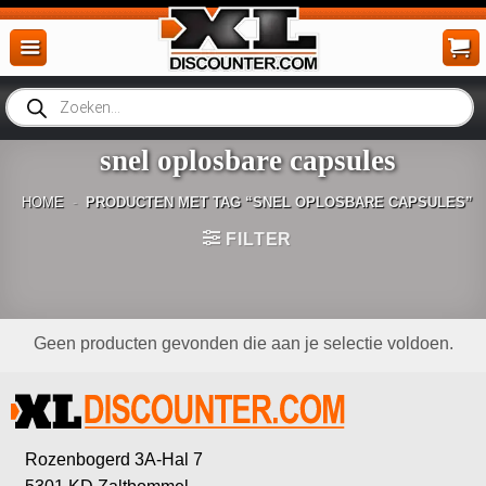
Ga
naar
inhoud
Producten
zoeken
snel oplosbare capsules
HOME
-
PRODUCTEN MET TAG “SNEL OPLOSBARE CAPSULES”
FILTER
Geen producten gevonden die aan je selectie voldoen.
Rozenbogerd 3A-Hal 7