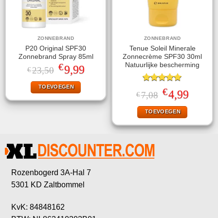
ZONNEBRAND
ZONNEBRAND
P20 Original SPF30
Tenue Soleil Minerale
Zonnebrand Spray 85ml
Zonnecrème SPF30 30ml
€
Natuurlijke bescherming
Oorspronkelijke
Huidige
9,99
23,50
€
prijs
prijs
was:
is:
TOEVOEGEN
€23,50.
€9,99.
Gewaardeerd
€
Oorspronkelijke
Huidige
4,99
7,08
€
5.00
uit 5
prijs
prijs
was:
is:
TOEVOEGEN
€7,08.
€4,99.
Rozenbogerd 3A-Hal 7
5301 KD Zaltbommel
KvK: 84848162