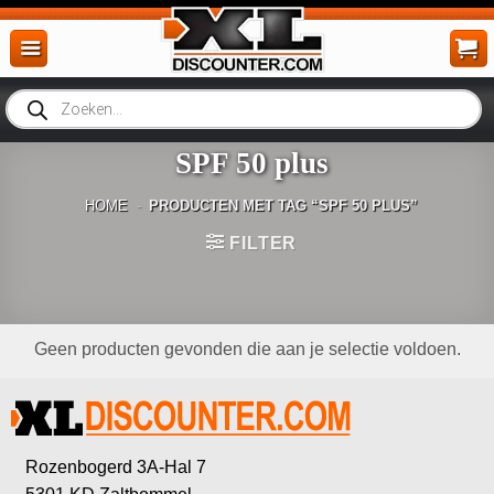
Ga
naar
inhoud
Producten
zoeken
SPF 50 plus
HOME
-
PRODUCTEN MET TAG “SPF 50 PLUS”
FILTER
Geen producten gevonden die aan je selectie voldoen.
Rozenbogerd 3A-Hal 7