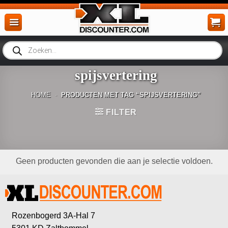
Ga
naar
inhoud
Producten
zoeken
spijsvertering
HOME
-
PRODUCTEN MET TAG “SPIJSVERTERING”
FILTER
Geen producten gevonden die aan je selectie voldoen.
Rozenbogerd 3A-Hal 7