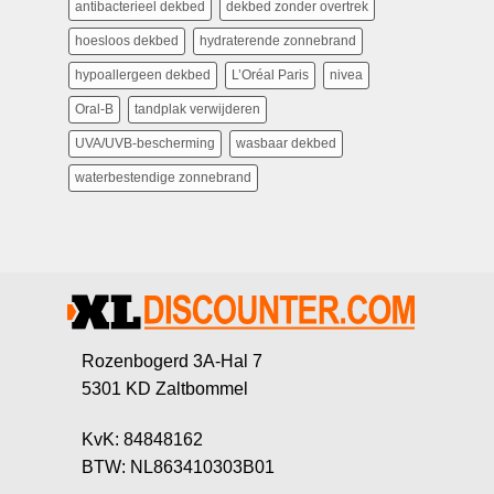
antibacterieel dekbed
dekbed zonder overtrek
hoesloos dekbed
hydraterende zonnebrand
hypoallergeen dekbed
L’Oréal Paris
nivea
Oral-B
tandplak verwijderen
UVA/UVB-bescherming
wasbaar dekbed
waterbestendige zonnebrand
Rozenbogerd 3A-Hal 7
5301 KD Zaltbommel
KvK: 84848162
BTW: NL863410303B01