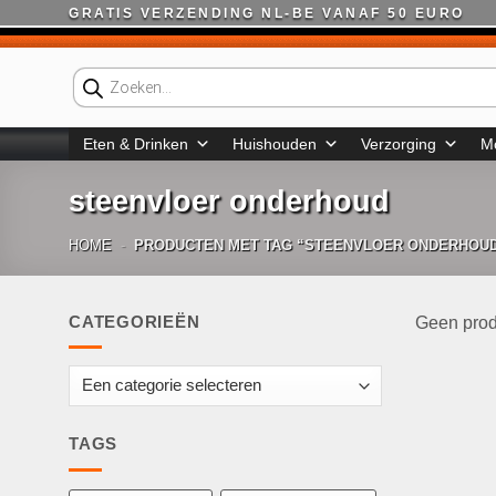
Ga
GRATIS VERZENDING NL-BE VANAF 50 EURO
naar
inhoud
Producten
zoeken
Eten & Drinken
Huishouden
Verzorging
M
steenvloer onderhoud
HOME
-
PRODUCTEN MET TAG “STEENVLOER ONDERHOU
CATEGORIEËN
Geen prod
TAGS