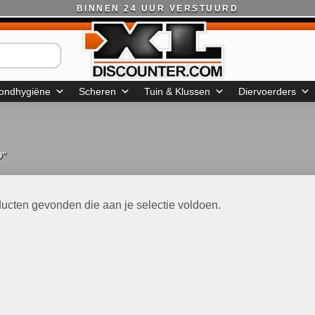
BINNEN 24 UUR VERSTUURD
ondhygiëne
Scheren
Tuin & Klussen
Diervoerders
D”
ucten gevonden die aan je selectie voldoen.