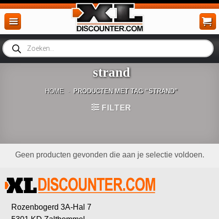
Ga
naar
inhoud
Producten
zoeken
strand
HOME
-
PRODUCTEN MET TAG “STRAND”
FILTER
Geen producten gevonden die aan je selectie voldoen.
Rozenbogerd 3A-Hal 7