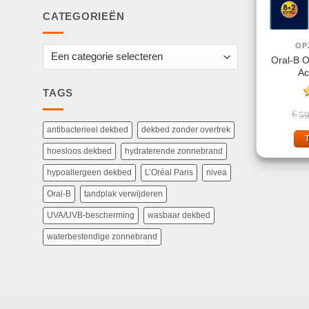
CATEGORIEËN
OP
Oral-B O
Ac
TAGS
G
€
59
4
antibacterieel dekbed
dekbed zonder overtrek
hoesloos dekbed
hydraterende zonnebrand
hypoallergeen dekbed
L’Oréal Paris
nivea
Oral-B
tandplak verwijderen
UVA/UVB-bescherming
wasbaar dekbed
waterbestendige zonnebrand