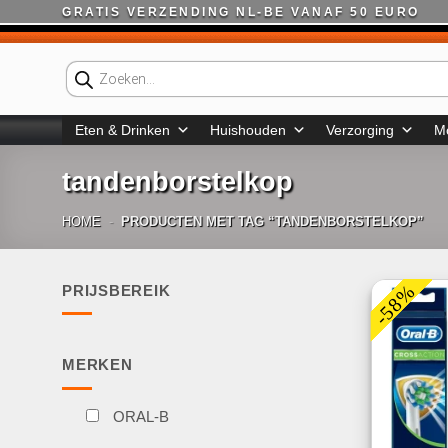
Ga
GRATIS VERZENDING NL-BE VANAF 50 EURO
naar
inhoud
Producten
zoeken
Eten & Drinken
Huishouden
Verzorging
M
tandenborstelkop
HOME
-
PRODUCTEN MET TAG “TANDENBORSTELKOP”
-58%
PRIJSBEREIK
Min.
Max.
prijs
prijs
MERKEN
ORAL-B