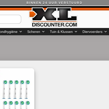
BINNEN 24 UUR VERSTUURD
ondhygiëne
Scheren
Tuin & Klussen
Diervoerders