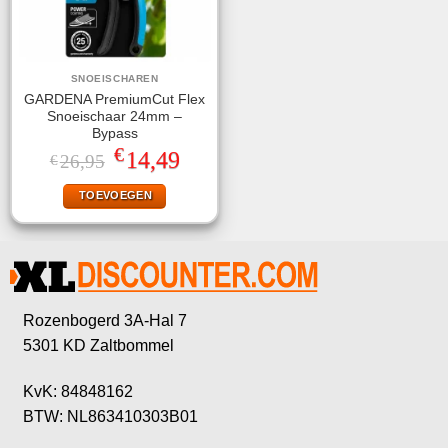
SNOEISCHAREN
GARDENA PremiumCut Flex
Snoeischaar 24mm –
Bypass
€
Oorspronkelijke
Huidige
14,49
26,95
€
prijs
prijs
was:
is:
TOEVOEGEN
€26,95.
€14,49.
Rozenbogerd 3A-Hal 7
5301 KD Zaltbommel
KvK: 84848162
BTW: NL863410303B01