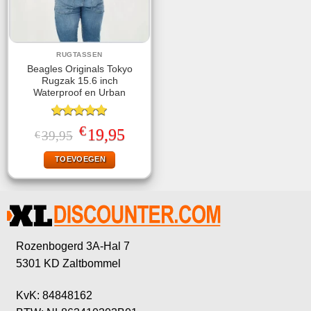
RUGTASSEN
Beagles Originals Tokyo
Rugzak 15.6 inch
Waterproof en Urban
Gewaardeerd
€
Oorspronkelijke
Huidige
19,95
39,95
€
5.00
uit 5
prijs
prijs
was:
is:
TOEVOEGEN
€39,95.
€19,95.
Rozenbogerd 3A-Hal 7
5301 KD Zaltbommel
KvK: 84848162