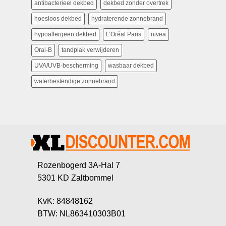
antibacterieel dekbed
dekbed zonder overtrek
hoesloos dekbed
hydraterende zonnebrand
hypoallergeen dekbed
L’Oréal Paris
nivea
Oral-B
tandplak verwijderen
UVA/UVB-bescherming
wasbaar dekbed
waterbestendige zonnebrand
Rozenbogerd 3A-Hal 7
5301 KD Zaltbommel
KvK: 84848162
BTW: NL863410303B01