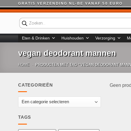
Ga
GRATIS VERZENDING NL-BE VANAF 50 EURO
naar
inhoud
Producten
zoeken
Eten & Drinken
Huishouden
Verzorging
M
vegan deodorant mannen
HOME
-
PRODUCTEN MET TAG “VEGAN DEODORANT MAN
CATEGORIEËN
Geen prod
TAGS