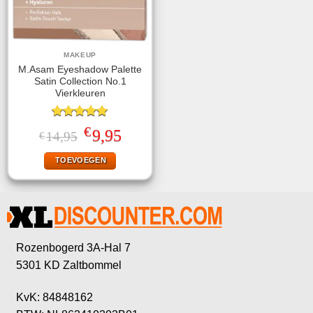
MAKEUP
M.Asam Eyeshadow Palette
Satin Collection No.1
Vierkleuren
Gewaardeerd
€
Oorspronkelijke
Huidige
9,95
14,95
€
5.00
uit 5
prijs
prijs
was:
is:
TOEVOEGEN
€14,95.
€9,95.
Rozenbogerd 3A-Hal 7
5301 KD Zaltbommel
KvK: 84848162