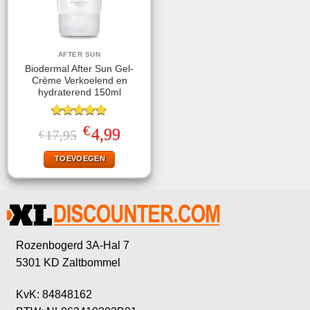
AFTER SUN
Biodermal After Sun Gel-
Crème Verkoelend en
hydraterend 150ml
Gewaardeerd
€
Oorspronkelijke
Huidige
4,99
17,95
€
4.78
uit 5
prijs
prijs
was:
is:
TOEVOEGEN
€17,95.
€4,99.
Rozenbogerd 3A-Hal 7
5301 KD Zaltbommel
KvK: 84848162