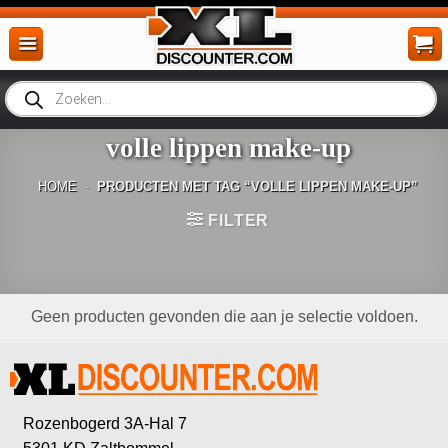
Ga
naar
inhoud
Producten
zoeken
volle lippen make-up
HOME
-
PRODUCTEN MET TAG “VOLLE LIPPEN MAKE-UP”
FILTER
Geen producten gevonden die aan je selectie voldoen.
Rozenbogerd 3A-Hal 7