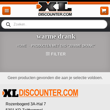
Ga
naar
inhoud
Producten
zoeken
warme drank
HOME
-
PRODUCTEN MET TAG “WARME DRANK”
FILTER
Geen producten gevonden die aan je selectie voldoen.
Rozenbogerd 3A-Hal 7