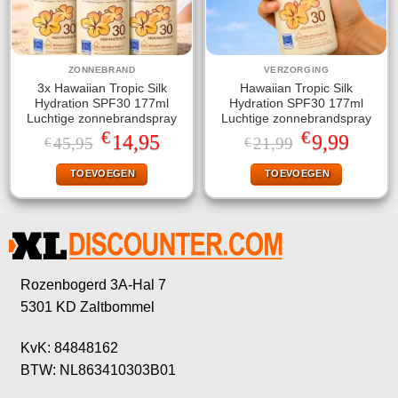
ZONNEBRAND
VERZORGING
3x Hawaiian Tropic Silk
Hawaiian Tropic Silk
Hydration SPF30 177ml
Hydration SPF30 177ml
Luchtige zonnebrandspray
Luchtige zonnebrandspray
€
€
Oorspronkelijke
Huidige
Oorspronkelijke
Huidige
14,95
9,99
45,95
21,99
€
€
prijs
prijs
prijs
prijs
was:
is:
was:
is:
TOEVOEGEN
TOEVOEGEN
€45,95.
€14,95.
€21,99.
€9,99.
Rozenbogerd 3A-Hal 7
5301 KD Zaltbommel
KvK: 84848162
BTW: NL863410303B01