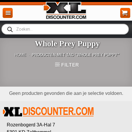
Ga
naar
inhoud
Producten
zoeken
Whole Prey Puppy
HOME
-
PRODUCTEN MET TAG “WHOLE PREY PUPPY”
FILTER
Geen producten gevonden die aan je selectie voldoen.
Rozenbogerd 3A-Hal 7