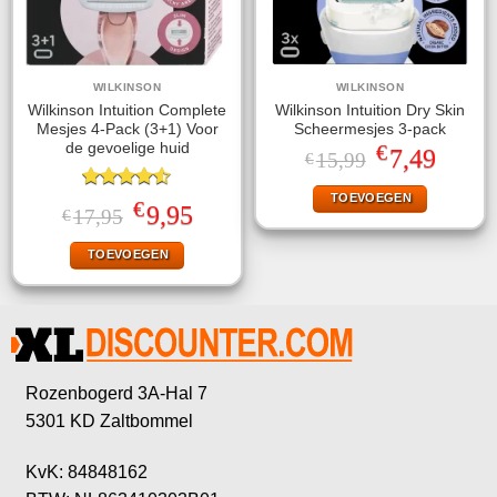
WILKINSON
WILKINSON
Wilkinson Intuition Complete
Wilkinson Intuition Dry Skin
Mesjes 4-Pack (3+1) Voor
Scheermesjes 3-pack
€
de gevoelige huid
Oorspronkelijke
Huidige
7,49
15,99
€
prijs
prijs
was:
is:
TOEVOEGEN
Gewaardeerd
€15,99.
€7,49.
€
Oorspronkelijke
Huidige
9,95
17,95
€
4.50
uit 5
prijs
prijs
was:
is:
TOEVOEGEN
€17,95.
€9,95.
Rozenbogerd 3A-Hal 7
5301 KD Zaltbommel
KvK: 84848162