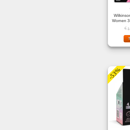
Wilkinso
Women 3-
€
1
-53%