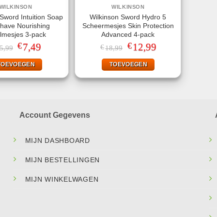
WILKINSON
WILKINSON
Sword Intuition Soap
Wilkinson Sword Hydro 5
have Nourishing
Scheermesjes Skin Protection
lmesjes 3-pack
Advanced 4-pack
€
€
Oorspronkelijke
7,49
Huidige
Oorspronkelijke
12,99
Huidige
€
5,99
18,99
prijs
prijs
prijs
prijs
was:
is:
was:
is:
TOEVOEGEN
TOEVOEGEN
€15,99.
€7,49.
€18,99.
€12,99.
Account Gegevens
MIJN DASHBOARD
MIJN BESTELLINGEN
MIJN WINKELWAGEN