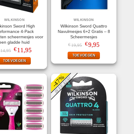
WILKINSON
WILKINSON
lkinson Sword High
Wilkinson Sword Quattro
eformance 4-Pack
Navulmesjes 6+2 Gratis – 8
ten scheermesjes voor
Scheermesjes
een gladde huid
€
Oorspronkelijke
9,95
Huidige
€
19,95
prijs
prijs
€
Oorspronkelijke
11,95
Huidige
14,95
was:
is:
prijs
prijs
TOEVOEGEN
€19,95.
€9,95.
was:
is:
TOEVOEGEN
€14,95.
€11,95.
-47%
NIEUW