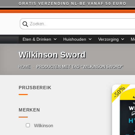
Ga
GRATIS VERZENDING NL-BE VANAF 50 EURO
naar
inhoud
Producten
zoeken
Eten & Drinken
Huishouden
Verzorging
M
Wilkinson Sword
HOME
-
PRODUCTEN MET TAG “WILKINSON SWORD”
-50%
PRIJSBEREIK
Min.
Max.
prijs
prijs
MERKEN
Wilkinson