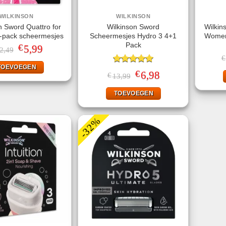
WILKINSON
WILKINSON
n Sword Quattro for
Wilkinson Sword
Wilkin
pack scheermesjes
Scheermesjes Hydro 3 4+1
Women
Pack
€
Oorspronkelijke
5,99
Huidige
2,49
prijs
prijs
€
was:
is:
TOEVOEGEN
€12,49.
€5,99.
Gewaardeerd
€
Oorspronkelijke
6,98
Huidige
€
13,99
5.00
uit 5
prijs
prijs
was:
is:
TOEVOEGEN
€13,99.
€6,98.
-32%