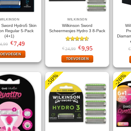
WILKINSON
WILKINSON
n Sword Hydro5 Skin
Wilkinson Sword
Wi
ion Regular 5-Pack
Scheermesjes Hydro 3 8-Pack
Pr
(4+1)
Diaman
€
Oorspronkelijke
7,49
Huidige
4,99
Gewaardeerd
prijs
prijs
€
Oorspronkelijke
9,95
Huidige
€
24,99
€
4.50
uit 5
was:
is:
prijs
prijs
TOEVOEGEN
€14,99.
€7,49.
was:
is:
TOEVOEGEN
€24,99.
€9,95.
-50%
-20%