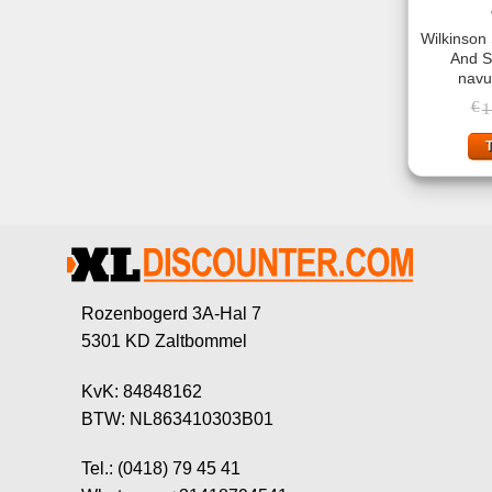
Wilkinson 
And S
navu
€
1
Rozenbogerd 3A-Hal 7
5301 KD Zaltbommel
KvK: 84848162
BTW: NL863410303B01
Tel.: (0418) 79 45 41