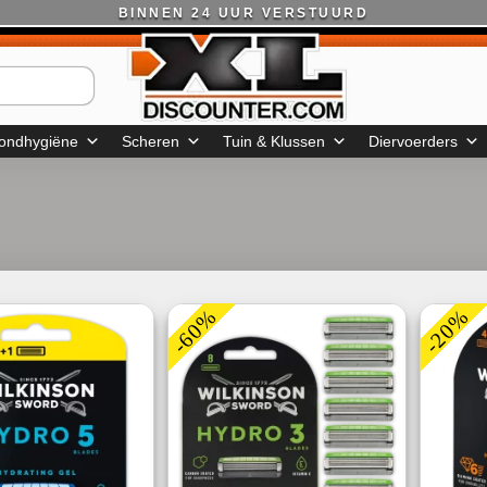
BINNEN 24 UUR VERSTUURD
ondhygiëne
Scheren
Tuin & Klussen
Diervoerders
-60%
-20%