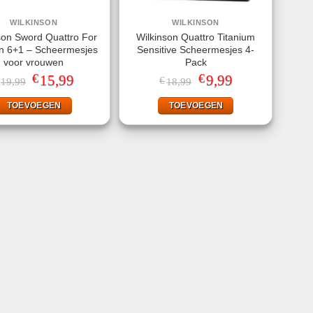
WILKINSON
WILKINSON
son Sword Quattro For
Wilkinson Quattro Titanium
 6+1 – Scheermesjes
Sensitive Scheermesjes 4-
voor vrouwen
Pack
€
€
Oorspronkelijke
15,99
Huidige
Oorspronkelijke
9,99
Huidige
€
19,99
18,99
prijs
prijs
prijs
prijs
was:
is:
was:
is:
TOEVOEGEN
TOEVOEGEN
€19,99.
€15,99.
€18,99.
€9,99.