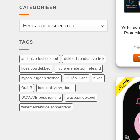
CATEGORIEËN
Wilkinso
Protect
TAGS
€
1
antibacterieel dekbed
dekbed zonder overtrek
hoesloos dekbed
hydraterende zonnebrand
hypoallergeen dekbed
L’Oréal Paris
nivea
-52%
Oral-B
tandplak verwijderen
UVA/UVB-bescherming
wasbaar dekbed
waterbestendige zonnebrand