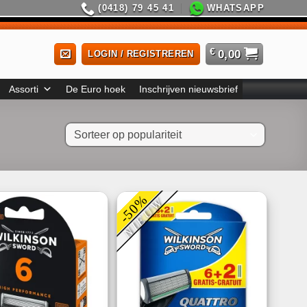
(0418) 79 45 41
WHATSAPP
€
0,00
LOGIN / REGISTREREN
Assorti
De Euro hoek
Inschrijven nieuwsbrief
-50%
NIEUW