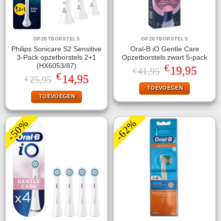
OPZETBORSTELS
OPZETBORSTELS
Philips Sonicare S2 Sensitive
Oral-B iO Gentle Care
3-Pack opzetborstels 2+1
Opzetborstels zwart 5-pack
€
(HX6053/87)
Oorspronkelijke
Huidige
19,95
41,95
€
€
prijs
prijs
Oorspronkelijke
Huidige
14,95
25,95
€
was:
is:
prijs
prijs
TOEVOEGEN
€41,95.
€19,95.
was:
is:
TOEVOEGEN
€25,95.
€14,95.
-50%
-62%