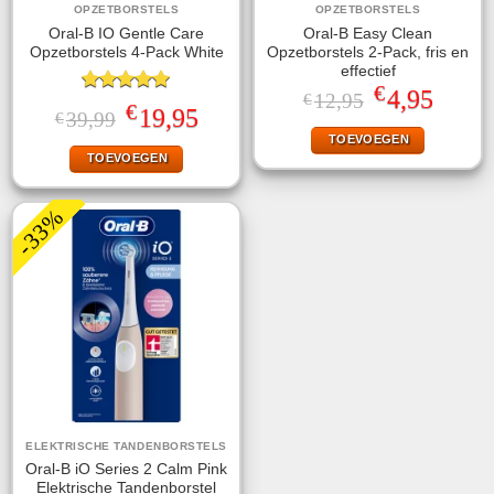
OPZETBORSTELS
OPZETBORSTELS
Oral-B IO Gentle Care
Oral-B Easy Clean
Opzetborstels 4-Pack White
Opzetborstels 2-Pack, fris en
effectief
€
Oorspronkelijke
Huidige
4,95
12,95
€
Gewaardeerd
€
prijs
prijs
Oorspronkelijke
Huidige
19,95
39,99
€
5.00
uit 5
was:
is:
prijs
prijs
TOEVOEGEN
€12,95.
€4,95.
was:
is:
TOEVOEGEN
€39,99.
€19,95.
-33%
ELEKTRISCHE TANDENBORSTELS
Oral-B iO Series 2 Calm Pink
Elektrische Tandenborstel