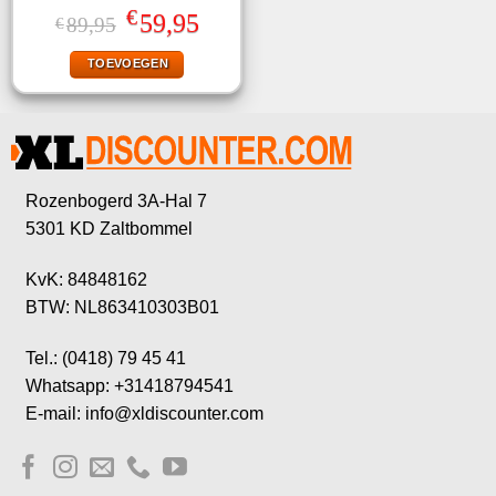
€
Oorspronkelijke
Huidige
59,95
89,95
€
prijs
prijs
was:
is:
TOEVOEGEN
€89,95.
€59,95.
Rozenbogerd 3A-Hal 7
5301 KD Zaltbommel
KvK: 84848162
BTW: NL863410303B01
Tel.: (0418) 79 45 41
Whatsapp: +31418794541
E-mail: info@xldiscounter.com