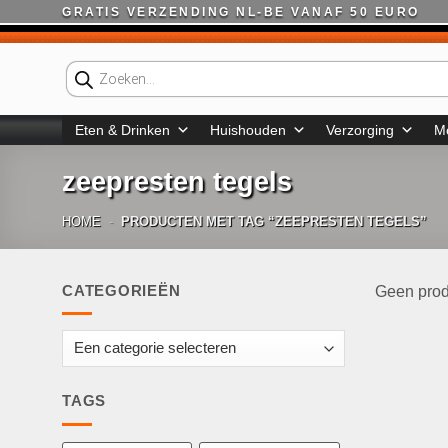
Ga
GRATIS VERZENDING NL-BE VANAF 50 EURO
naar
inhoud
Producten
zoeken
Eten & Drinken
Huishouden
Verzorging
M
zeepresten tegels
HOME
-
PRODUCTEN MET TAG “ZEEPRESTEN TEGELS”
CATEGORIEËN
Geen prod
TAGS