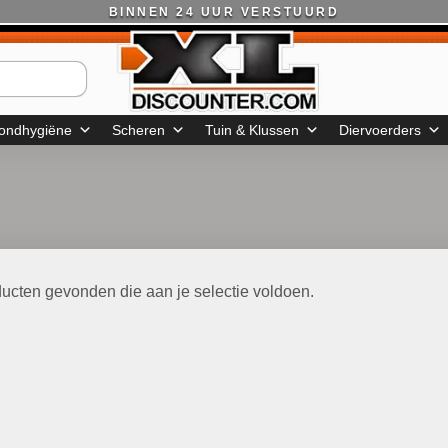
BINNEN 24 UUR VERSTUURD
ondhygiëne
Scheren
Tuin & Klussen
Diervoerders
ucten gevonden die aan je selectie voldoen.