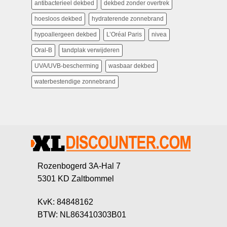
antibacterieel dekbed
dekbed zonder overtrek
hoesloos dekbed
hydraterende zonnebrand
hypoallergeen dekbed
L’Oréal Paris
nivea
Oral-B
tandplak verwijderen
UVA/UVB-bescherming
wasbaar dekbed
waterbestendige zonnebrand
Rozenbogerd 3A-Hal 7
5301 KD Zaltbommel
KvK: 84848162
BTW: NL863410303B01