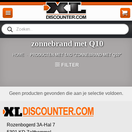
Ga
naar
inhoud
Producten
zoeken
zonnebrand met Q10
HOME
-
PRODUCTEN MET TAG “ZONNEBRAND MET Q10”
FILTER
Geen producten gevonden die aan je selectie voldoen.
Rozenbogerd 3A-Hal 7