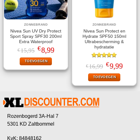
ZONNEBRAND
ZONNEBRAND
Nivea Sun UV Dry Protect
Nivea Sun Protect en
Sport Spray SPF30 200ml
Hydrate SPF50 150ml
Extra Waterproof
Ultrabescherming &
€
hydratatie
Oorspronkelijke
Huidige
8,99
15,95
€
prijs
prijs
was:
is:
TOEVOEGEN
€15,95.
€8,99.
Gewaardeerd
€
Oorspronkelijke
Huidige
9,99
16,99
€
5.00
uit 5
prijs
prijs
was:
is:
TOEVOEGEN
€16,99.
€9,99.
Rozenbogerd 3A-Hal 7
5301 KD Zaltbommel
KvK: 84848162