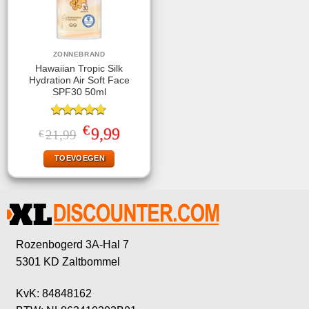
ZONNEBRAND
Hawaiian Tropic Silk
Hydration Air Soft Face
SPF30 50ml
Gewaardeerd
€
Oorspronkelijke
Huidige
9,99
21,99
€
4.67
uit 5
prijs
prijs
was:
is:
TOEVOEGEN
€21,99.
€9,99.
Rozenbogerd 3A-Hal 7
5301 KD Zaltbommel
KvK: 84848162