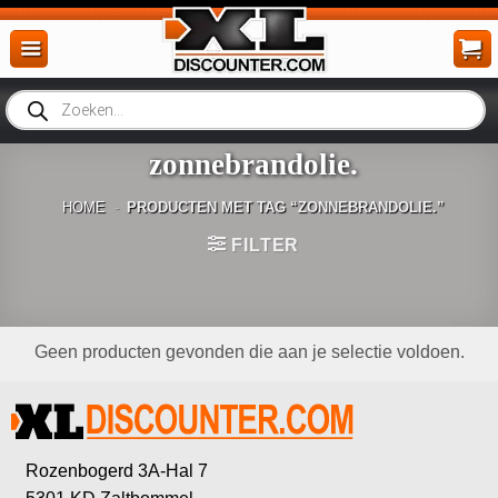
Ga
naar
inhoud
Producten
zoeken
zonnebrandolie.
HOME
-
PRODUCTEN MET TAG “ZONNEBRANDOLIE.”
FILTER
Geen producten gevonden die aan je selectie voldoen.
Rozenbogerd 3A-Hal 7