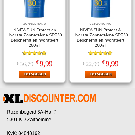
ZONNEBRAND
VERZORGING
NIVEA SUN Protect en
NIVEA SUN Protect &
Hydrate Zonnecrème SPF30
Hydrate Zonnecrème SPF30
Beschermt en hydrateert
Beschermt en hydrateert
250ml
200ml
Gewaardeerd
Gewaardeerd
€
€
Oorspronkelijke
Huidige
Oorspronkelijke
Huidige
9,99
9,99
36,79
22,99
€
€
4.78
uit 5
4.56
uit 5
prijs
prijs
prijs
prijs
was:
is:
was:
is:
TOEVOEGEN
TOEVOEGEN
€36,79.
€9,99.
€22,99.
€9,99.
Rozenbogerd 3A-Hal 7
5301 KD Zaltbommel
KvK: 84848162