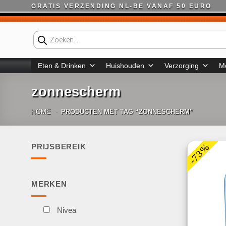
Ga
GRATIS VERZENDING NL-BE VANAF 50 EURO
naar
inhoud
Producten
zoeken
Eten & Drinken
Huishouden
Verzorging
M
zonnescherm
HOME
-
PRODUCTEN MET TAG “ZONNESCHERM”
-73%
PRIJSBEREIK
Min.
Max.
prijs
prijs
MERKEN
Nivea