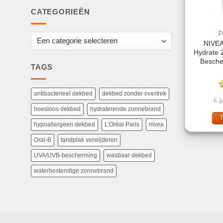
CATEGORIEËN
Z
NIVEA
Hydrate
Besche
TAGS
antibacterieel dekbed
dekbed zonder overtrek
G
€
3
4
hoesloos dekbed
hydraterende zonnebrand
hypoallergeen dekbed
L’Oréal Paris
nivea
Oral-B
tandplak verwijderen
UVA/UVB-bescherming
wasbaar dekbed
waterbestendige zonnebrand