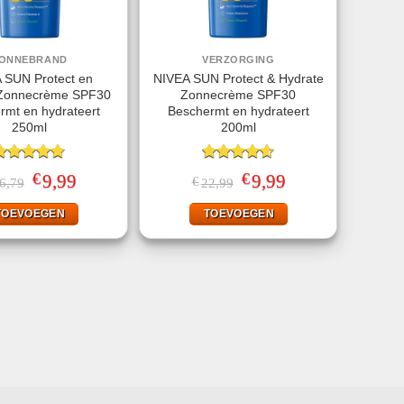
ONNEBRAND
VERZORGING
 SUN Protect en
NIVEA SUN Protect & Hydrate
 Zonnecrème SPF30
Zonnecrème SPF30
rmt en hydrateert
Beschermt en hydrateert
250ml
200ml
ewaardeerd
Gewaardeerd
€
€
Oorspronkelijke
9,99
Huidige
Oorspronkelijke
9,99
Huidige
€
6,79
22,99
.78
uit 5
4.56
uit 5
prijs
prijs
prijs
prijs
was:
is:
was:
is:
TOEVOEGEN
TOEVOEGEN
€36,79.
€9,99.
€22,99.
€9,99.