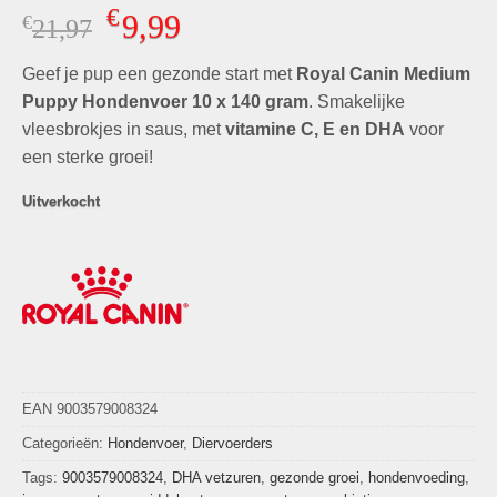
Gewaardeerd
2
€
9,99
€
Oorspronkelijke
Huidige
21,97
5.00
op 5
gebaseerd
prijs
prijs
op
klant
Geef je pup een gezonde start met
was:
is:
Royal Canin Medium
waarderingen
€21,97.
€9,99.
Puppy Hondenvoer 10 x 140 gram
. Smakelijke
vleesbrokjes in saus, met
vitamine C, E en DHA
voor
een sterke groei!
Uitverkocht
EAN 9003579008324
Categorieën:
Hondenvoer
,
Diervoerders
Tags:
9003579008324
,
DHA vetzuren
,
gezonde groei
,
hondenvoeding
,