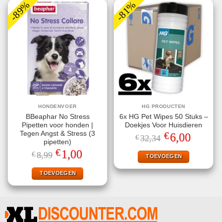
-89%
-81%
HONDENVOER
HG PRODUCTEN
BBeaphar No Stress
6x HG Pet Wipes 50 Stuks –
Pipetten voor honden |
Doekjes Voor Huisdieren
€
Tegen Angst & Stress (3
Oorspronkelijke
Huidige
6,00
€
32,34
prijs
prijs
pipetten)
was:
is:
€
Oorspronkelijke
Huidige
1,00
€
8,99
€32,34.
€6,00.
TOEVOEGEN
prijs
prijs
was:
is:
€8,99.
€1,00.
TOEVOEGEN