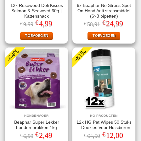
12x Rosewood Deli Kisses
6x Beaphar No Stress Spot
Salmon & Seaweed 60g |
On Hond Anti stressmiddel
Kattensnack
(6×3 pipetten)
€
€
Oorspronkelijke
Huidige
Oorspronkelijke
Huidige
4,99
24,99
€
9,99
€
58,91
prijs
prijs
prijs
prijs
was:
is:
was:
is:
€9,99.
€4,99.
€58,91.
€24,99.
TOEVOEGEN
TOEVOEGEN
-64%
-81%
HONDENVOER
HG PRODUCTEN
Beaphar Super Lekker
12x HG Pet Wipes 50 Stuks
honden brokken 1kg
– Doekjes Voor Huisdieren
€
€
Oorspronkelijke
Huidige
Oorspronkelijke
Huidige
2,49
12,00
€
6,99
€
64,50
prijs
prijs
prijs
prijs