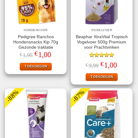
HONDENVOER
VOGELVOER
Pedigree Ranchos
Beaphar XtraVital Tropisch
Hondensnacks Kip 70g
Vogelvoer 500g Premium
Gezonde traktatie
voor Prachtvinken
€
Oorspronkelijke
Huidige
1,00
€
1,95
prijs
prijs
was:
is:
Gewaardeerd
€
Oorspronkelijke
Huidige
1,00
€
9,99
€1,95.
€1,00.
TOEVOEGEN
5.00
uit 5
prijs
prijs
was:
is:
€9,99.
€1,00.
TOEVOEGEN
-88%
-87%