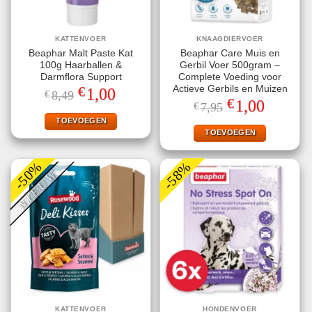
KATTENVOER
KNAAGDIERVOER
Beaphar Malt Paste Kat
Beaphar Care Muis en
100g Haarballen &
Gerbil Voer 500gram –
Darmflora Support
Complete Voeding voor
€
Actieve Gerbils en Muizen
Oorspronkelijke
Huidige
1,00
€
8,49
prijs
prijs
€
Oorspronkelijke
Huidige
1,00
€
7,95
was:
is:
prijs
prijs
€8,49.
€1,00.
TOEVOEGEN
was:
is:
€7,95.
€1,00.
TOEVOEGEN
-50%
-58%
NIEUW
KATTENVOER
HONDENVOER