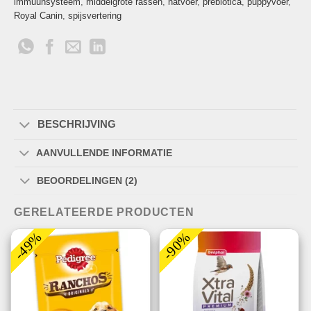
immuunsysteem
,
middelgrote rassen
,
natvoer
,
prebiotica
,
puppyvoer
,
Royal Canin
,
spijsvertering
BESCHRIJVING
AANVULLENDE INFORMATIE
BEOORDELINGEN (2)
GERELATEERDE PRODUCTEN
-49%
-90%