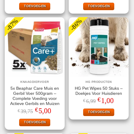
was:
is:
was:
is:
€6,99.
€2,49.
€64,50.
€12,00.
TOEVOEGEN
TOEVOEGEN
-87%
-86%
KNAAGDIERVOER
HG PRODUCTEN
5x Beaphar Care Muis en
HG Pet Wipes 50 Stuks –
Gerbil Voer 500gram –
Doekjes Voor Huisdieren
€
Complete Voeding voor
Oorspronkelijke
Huidige
1,00
€
6,99
prijs
prijs
Actieve Gerbils en Muizen
was:
is:
€
Oorspronkelijke
Huidige
5,00
€
39,75
€6,99.
€1,00.
TOEVOEGEN
prijs
prijs
was:
is:
€39,75.
€5,00.
TOEVOEGEN