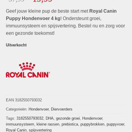
gebaseerd
prijs
prijs
op
klant
Geef jouw kleine pup de beste start met
was:
is:
Royal Canin
waarderingen
€37,99.
€19,99.
Puppy Hondenvoer 4 kg
! Ondersteunt groei,
immuunsysteem en spijsvertering. Bestel nu en zorg voor
een gezonde toekomst!
Uitverkocht
EAN 3182550793032
Categorieën:
Hondenvoer
,
Diervoerders
Tags:
3182550793032
,
DHA
,
gezonde groei
,
Hondenvoer
,
immuunsysteem
,
kleine rassen
,
prebiotica
,
puppybrokken
,
puppyvoer
,
Royal Canin
,
spijsvertering