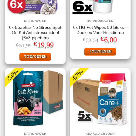
KATTENVOER
HG PRODUCTEN
6x Beaphar No Stress Spot
6x HG Pet Wipes 50 Stuks –
On Kat Anti stressmiddel
Doekjes Voor Huisdieren
€
(6×3 pipetten)
Oorspronkelijke
Huidige
6,00
€
32,34
prijs
prijs
€
Oorspronkelijke
Huidige
19,99
€
51,99
was:
is:
prijs
prijs
€32,34.
€6,00.
TOEVOEGEN
was:
is:
€51,99.
€19,99.
TOEVOEGEN
-50%
-87%
KATTENVOER
KNAAGDIERVOER