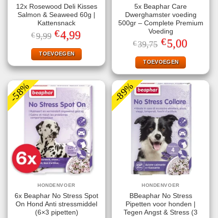
12x Rosewood Deli Kisses
5x Beaphar Care
Salmon & Seaweed 60g |
Dwerghamster voeding
Kattensnack
500gr – Complete Premium
€
Voeding
Oorspronkelijke
Huidige
4,99
€
9,99
prijs
prijs
€
Oorspronkelijke
Huidige
5,00
€
39,75
was:
is:
prijs
prijs
€9,99.
€4,99.
TOEVOEGEN
was:
is:
€39,75.
€5,00.
TOEVOEGEN
-58%
-89%
HONDENVOER
HONDENVOER
6x Beaphar No Stress Spot
BBeaphar No Stress
On Hond Anti stressmiddel
Pipetten voor honden |
(6×3 pipetten)
Tegen Angst & Stress (3