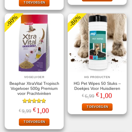
€7,95.
€1,00.
TOEVOEGEN
-90%
-86%
VOGELVOER
HG PRODUCTEN
Beaphar XtraVital Tropisch
HG Pet Wipes 50 Stuks –
Vogelvoer 500g Premium
Doekjes Voor Huisdieren
€
voor Prachtvinken
Oorspronkelijke
Huidige
1,00
€
6,99
prijs
prijs
was:
is:
€6,99.
€1,00.
TOEVOEGEN
Gewaardeerd
€
Oorspronkelijke
Huidige
1,00
€
9,99
5.00
uit 5
prijs
prijs
was:
is:
€9,99.
€1,00.
TOEVOEGEN