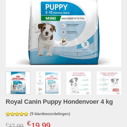
Royal Canin Puppy Hondenvoer 4 kg
(
9
klantbeoordelingen)
Gewaardeerd
9
€
19,99
€
Oorspronkelijke
Huidige
37,99
4.89
op 5