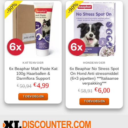
-90%
-90%
KATTENVOER
HONDENVOER
6x Beaphar Malt Paste Kat
6x Beaphar No Stress Spot
100g Haarballen &
On Hond Anti stressmiddel
Darmflora Support
(6×3 pipetten) ***Italiaanse
€
verpakking***
Oorspronkelijke
Huidige
4,99
€
50,94
prijs
prijs
€
Oorspronkelijke
Huidige
6,00
€
58,91
was:
is:
prijs
prijs
€50,94.
€4,99.
TOEVOEGEN
was:
is:
€58,91.
€6,00.
TOEVOEGEN