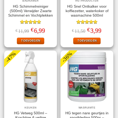
BADKAMER
HG PRODUCTEN
HG Schimmelreiniger
HG Snel Ontkalker voor
(500ml) Verwijder Zwarte
koffiezetter, waterkoker of
Schimmel en Vochtplekken
wasmachine 500ml
Gewaardeerd
Gewaardeerd
€
€
Oorspronkelijke
Huidige
Oorspronkelijke
Huidige
6,99
3,99
€
11,99
€
11,50
4.80
uit 5
4.80
uit 5
prijs
prijs
prijs
prijs
was:
is:
was:
is:
€11,99.
€6,99.
€11,50.
€3,99.
TOEVOEGEN
TOEVOEGEN
-47%
-36%
KEUKEN
WASRUIMTE
HG Vetweg 500ml –
HG tegen nare geurtjes in
Krachtige & veilige
sportkleding 500gr –