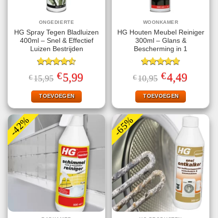
ONGEDIERTE
WOONKAMER
HG Spray Tegen Bladluizen
HG Houten Meubel Reiniger
400ml – Snel & Effectief
300ml – Glans &
Luizen Bestrijden
Bescherming in 1
Gewaardeerd
Gewaardeerd
€
€
Oorspronkelijke
Huidige
Oorspronkelijke
Huidige
5,99
4,49
€
15,95
€
10,95
4.56
uit 5
4.75
uit 5
prijs
prijs
prijs
prijs
was:
is:
was:
is:
€15,95.
€5,99.
€10,95.
€4,49.
TOEVOEGEN
TOEVOEGEN
-42%
-65%