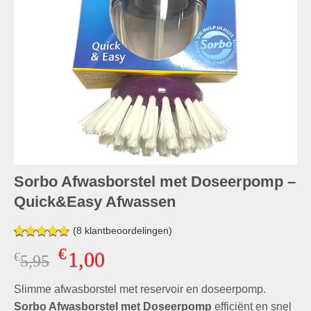
Sorbo Afwasborstel met Doseerpomp –
Quick&Easy Afwassen
(
8
klantbeoordelingen)
Gewaardeerd
8
€
1,00
€
Oorspronkelijke
Huidige
5,95
4.63
op 5
gebaseerd
prijs
prijs
op
klant
Slimme afwasborstel met reservoir en doseerpomp.
was:
is:
waarderingen
€5,95.
€1,00.
Sorbo Afwasborstel met Doseerpomp
efficiënt en snel