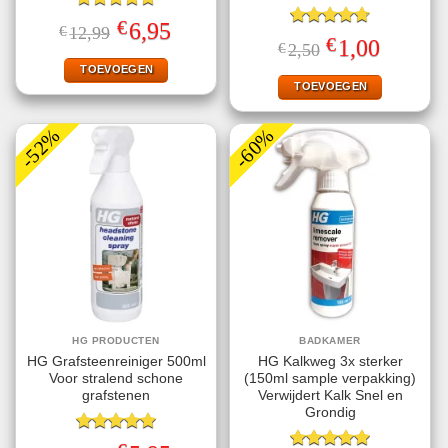
Gewaardeerd
€
Oorspronkelijke
Huidige
6,95
€
12,99
5.00
uit 5
Gewaardeerd
prijs
prijs
€
Oorspronkelijke
Huidige
1,00
€
2,50
4.71
uit 5
was:
is:
prijs
prijs
€12,99.
€6,95.
TOEVOEGEN
was:
is:
€2,50.
€1,00.
TOEVOEGEN
-52%
-60%
HG PRODUCTEN
BADKAMER
HG Grafsteenreiniger 500ml
HG Kalkweg 3x sterker
Voor stralend schone
(150ml sample verpakking)
grafstenen
Verwijdert Kalk Snel en
Grondig
Gewaardeerd
Oorspronkelijke
Huidige