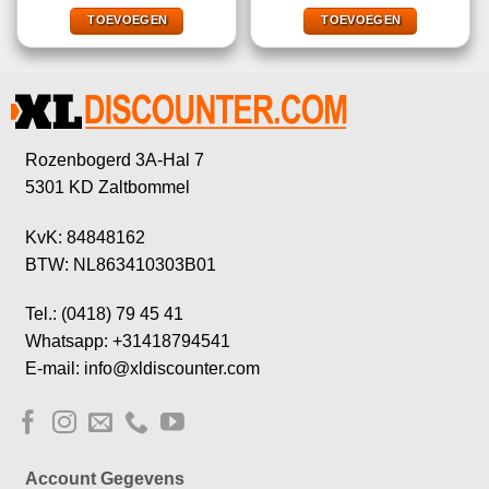
was:
is:
was:
is:
€8,95.
€3,95.
€9,95.
€5,95.
TOEVOEGEN
TOEVOEGEN
Rozenbogerd 3A-Hal 7
5301 KD Zaltbommel
KvK: 84848162
BTW: NL863410303B01
Tel.: (0418) 79 45 41
Whatsapp: +31418794541
E-mail: info@xldiscounter.com
Account Gegevens