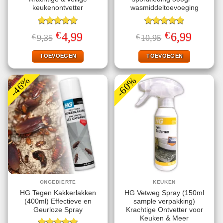
keukenontvetter
wasmiddeltoevoeging
Gewaardeerd
Gewaardeerd
€
€
Oorspronkelijke
Huidige
Oorspronkelijke
Huidige
4,99
6,99
€
9,35
€
10,95
4.70
uit 5
4.89
uit 5
prijs
prijs
prijs
prijs
was:
is:
was:
is:
€9,35.
€4,99.
€10,95.
€6,99.
TOEVOEGEN
TOEVOEGEN
-46%
-60%
ONGEDIERTE
KEUKEN
HG Tegen Kakkerlakken
HG Vetweg Spray (150ml
(400ml) Effectieve en
sample verpakking)
Geurloze Spray
Krachtige Ontvetter voor
Keuken & Meer