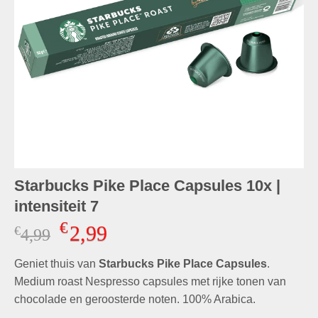
Starbucks Pike Place Capsules 10x |
intensiteit 7
€
2,99
€
Oorspronkelijke
Huidige
4,99
prijs
prijs
Geniet thuis van
was:
Starbucks Pike Place Capsules
is:
.
€4,99.
€2,99.
Medium roast Nespresso capsules met rijke tonen van
chocolade en geroosterde noten. 100% Arabica.