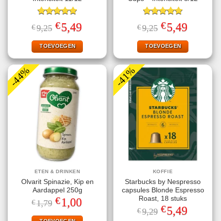
Gewaardeerd
Gewaardeerd
€
€
Oorspronkelijke
Huidige
Oorspronkelijke
Huidige
5,49
5,49
€
9,25
€
9,25
5.00
uit 5
5.00
uit 5
prijs
prijs
prijs
prijs
was:
is:
was:
is:
€9,25.
€5,49.
€9,25.
€5,49.
TOEVOEGEN
TOEVOEGEN
-44%
-41%
ETEN & DRINKEN
KOFFIE
Olvarit Spinazie, Kip en
Starbucks by Nespresso
Aardappel 250g
capsules Blonde Espresso
€
Roast, 18 stuks
Oorspronkelijke
Huidige
1,00
€
1,79
prijs
prijs
€
Oorspronkelijke
Huidige
5,49
€
9,29
was:
is:
prijs
prijs
TOEVOEGEN