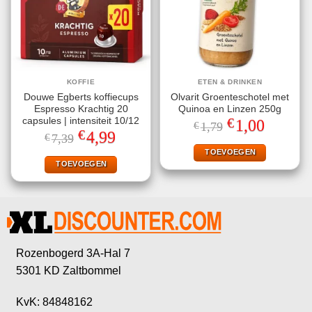
KOFFIE
ETEN & DRINKEN
Douwe Egberts koffiecups
Olvarit Groenteschotel met
Espresso Krachtig 20
Quinoa en Linzen 250g
€
capsules | intensiteit 10/12
Oorspronkelijke
Huidige
1,00
€
1,79
prijs
prijs
€
Oorspronkelijke
Huidige
4,99
€
7,39
was:
is:
prijs
prijs
€1,79.
€1,00.
TOEVOEGEN
was:
is:
€7,39.
€4,99.
TOEVOEGEN
Rozenbogerd 3A-Hal 7
5301 KD Zaltbommel
KvK: 84848162