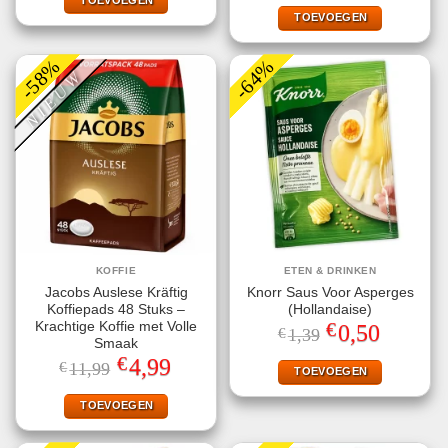
€1,79.
€1,00.
was:
is:
€9,29.
€5,49.
TOEVOEGEN
-58%
-64%
NIEUW
KOFFIE
ETEN & DRINKEN
Jacobs Auslese Kräftig
Knorr Saus Voor Asperges
Koffiepads 48 Stuks –
(Hollandaise)
€
Krachtige Koffie met Volle
Oorspronkelijke
Huidige
0,50
€
1,39
prijs
prijs
Smaak
was:
is:
€
Oorspronkelijke
Huidige
4,99
€
11,99
€1,39.
€0,50.
TOEVOEGEN
prijs
prijs
was:
is:
€11,99.
€4,99.
TOEVOEGEN