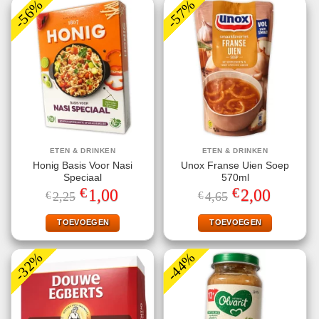
-56%
-57%
ETEN & DRINKEN
ETEN & DRINKEN
Honig Basis Voor Nasi
Unox Franse Uien Soep
Speciaal
570ml
€
€
Oorspronkelijke
Huidige
Oorspronkelijke
Huidige
1,00
2,00
€
2,25
€
4,65
prijs
prijs
prijs
prijs
was:
is:
was:
is:
€2,25.
€1,00.
€4,65.
€2,00.
TOEVOEGEN
TOEVOEGEN
-32%
-44%