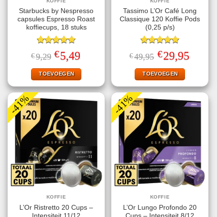
KOFFIE
KOFFIE
Starbucks by Nespresso
Tassimo L’Or Café Long
capsules Espresso Roast
Classique 120 Koffie Pods
koffiecups, 18 stuks
(0,25 p/s)
Gewaardeerd
Gewaardeerd
€
€
Oorspronkelijke
Huidige
Oorspronkelijke
Huidige
5,49
29,95
€
9,29
€
49,95
5.00
uit 5
5.00
uit 5
prijs
prijs
prijs
prijs
was:
is:
was:
is:
€9,29.
€5,49.
€49,95.
€29,95.
TOEVOEGEN
TOEVOEGEN
-41%
-41%
KOFFIE
KOFFIE
L’Or Ristretto 20 Cups –
L’Or Lungo Profondo 20
Intensiteit 11/12
Cups – Intensiteit 8/12