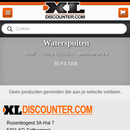
Ga
naar
inhoud
Producten
zoeken
Waterspuiten
HOME
-
TUIN & KLUSSEN
-
WATERSPUITEN
FILTER
Geen producten gevonden die aan je selectie voldoen.
Rozenbogerd 3A-Hal 7