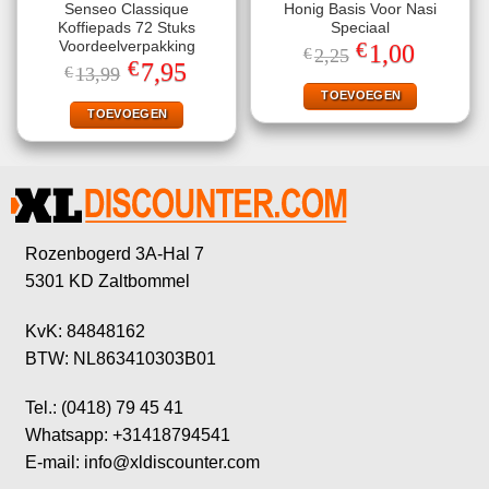
Senseo Classique
Honig Basis Voor Nasi
Koffiepads 72 Stuks
Speciaal
€
Voordeelverpakking
Oorspronkelijke
Huidige
1,00
€
2,25
prijs
prijs
€
Oorspronkelijke
Huidige
7,95
€
13,99
was:
is:
prijs
prijs
€2,25.
€1,00.
TOEVOEGEN
was:
is:
€13,99.
€7,95.
TOEVOEGEN
Rozenbogerd 3A-Hal 7
5301 KD Zaltbommel
KvK: 84848162
BTW: NL863410303B01
Tel.: (0418) 79 45 41
Whatsapp: +31418794541
E-mail: info@xldiscounter.com