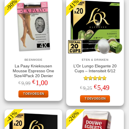
-90%
-41%
BEENMODE
ETEN & DRINKEN
La Paay Kniekousen
L’Or Lungo Elegante 20
Mousse Espresso One
Cups – Intensiteit 6/12
Size/4Pack 20 Denier
€
Oorspronkelijke
Huidige
1,00
€
9,99
Gewaardeerd
prijs
prijs
€
Oorspronkelijke
Huidige
5,49
€
9,25
4.80
uit 5
was:
is:
prijs
prijs
€9,99.
€1,00.
TOEVOEGEN
was:
is:
€9,25.
€5,49.
TOEVOEGEN
-41%
-26%