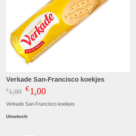
Verkade San-Francisco koekjes
€
1,00
€
Oorspronkelijke
Huidige
1,99
prijs
prijs
Verkade San-Francisco koekjes
was:
is:
€1,99.
€1,00.
Uitverkocht