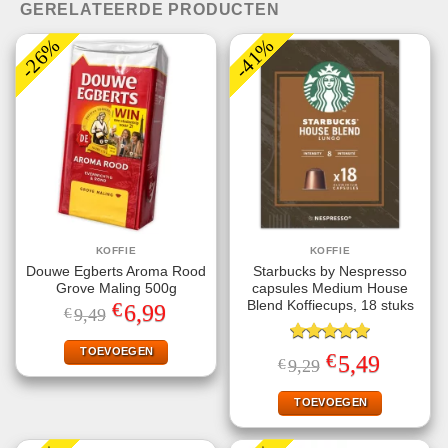
GERELATEERDE PRODUCTEN
-26%
-41%
KOFFIE
KOFFIE
Douwe Egberts Aroma Rood
Starbucks by Nespresso
Grove Maling 500g
capsules Medium House
€
Blend Koffiecups, 18 stuks
Oorspronkelijke
Huidige
6,99
€
9,49
prijs
prijs
was:
is:
€9,49.
€6,99.
TOEVOEGEN
Gewaardeerd
€
Oorspronkelijke
Huidige
5,49
€
9,29
5.00
uit 5
prijs
prijs
was:
is:
€9,29.
€5,49.
TOEVOEGEN