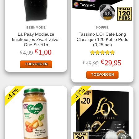
BEENMODE
KOFFIE
La Paay Modieuze
Tassimo L’Or Café Long
kniekousjes Zwart-Zilver
Classique 120 Koffie Pods
One Size/1p
(0,25 p/s)
€
Oorspronkelijke
Huidige
1,00
€
4,99
prijs
prijs
was:
is:
Gewaardeerd
€
Oorspronkelijke
Huidige
29,95
€
49,95
€4,99.
€1,00.
TOEVOEGEN
5.00
uit 5
prijs
prijs
was:
is:
€49,95.
€29,95.
TOEVOEGEN
-44%
-41%