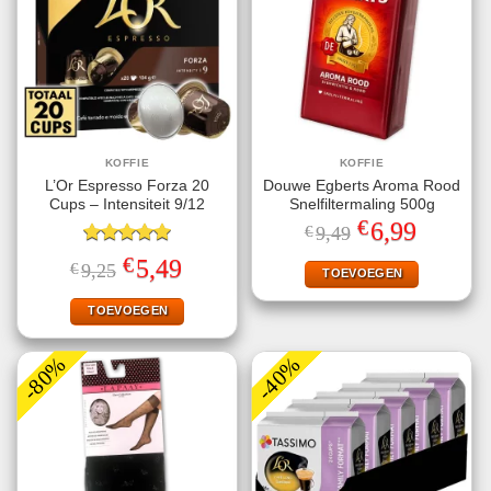
KOFFIE
KOFFIE
L’Or Espresso Forza 20
Douwe Egberts Aroma Rood
Cups – Intensiteit 9/12
Snelfiltermaling 500g
€
Oorspronkelijke
Huidige
6,99
€
9,49
prijs
prijs
Gewaardeerd
was:
is:
€
Oorspronkelijke
Huidige
5,49
€
9,25
€9,49.
€6,99.
TOEVOEGEN
5.00
uit 5
prijs
prijs
was:
is:
€9,25.
€5,49.
TOEVOEGEN
-80%
-40%