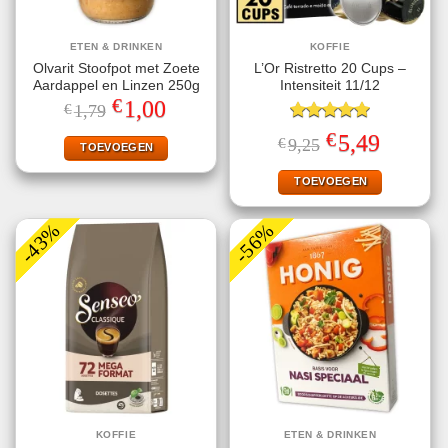
ETEN & DRINKEN
KOFFIE
Olvarit Stoofpot met Zoete
L’Or Ristretto 20 Cups –
Aardappel en Linzen 250g
Intensiteit 11/12
€
Oorspronkelijke
Huidige
1,00
€
1,79
prijs
prijs
was:
is:
Gewaardeerd
€
Oorspronkelijke
Huidige
5,49
€
9,25
€1,79.
€1,00.
TOEVOEGEN
5.00
uit 5
prijs
prijs
was:
is:
€9,25.
€5,49.
TOEVOEGEN
-43%
-56%
KOFFIE
ETEN & DRINKEN