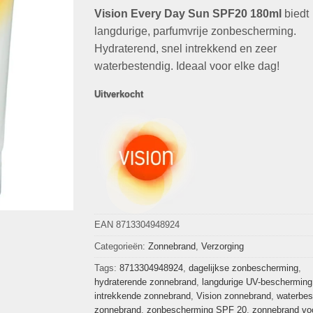
op
klant
Vision Every Day Sun SPF20 180ml
was:
is:
biedt
waarderingen
€28,99.
€9,95.
langdurige, parfumvrije zonbescherming.
Hydraterend, snel intrekkend en zeer
waterbestendig. Ideaal voor elke dag!
Uitverkocht
EAN 8713304948924
Categorieën:
Zonnebrand
,
Verzorging
Tags:
8713304948924
,
dagelijkse zonbescherming
,
hydraterende zonnebrand
,
langdurige UV-bescherming
intrekkende zonnebrand
,
Vision zonnebrand
,
waterbes
zonnebrand
,
zonbescherming SPF 20
,
zonnebrand vo