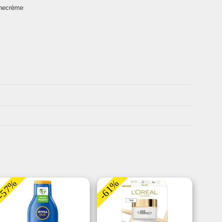
necrème
-57%
-61%