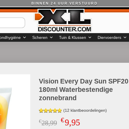
BINNEN 24 UUR VERSTUURD
ondhygiëne
Scheren
Tuin & Klussen
Diervoerders
Vision Every Day Sun SPF20
180ml Waterbestendige
zonnebrand
(
12
klantbeoordelingen)
Gewaardeerd
12
€
9,95
€
Oorspronkelijke
Huidige
28,99
4.83
op 5
gebaseerd
prijs
prijs