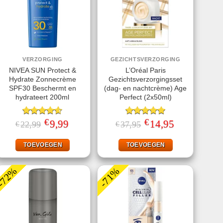
VERZORGING
GEZICHTSVERZORGING
NIVEA SUN Protect &
L’Oréal Paris
Hydrate Zonnecrème
Gezichtsverzorgingsset
SPF30 Beschermt en
(dag- en nachtcrème) Age
hydrateert 200ml
Perfect (2x50ml)
€
€
Gewaardeerd
Oorspronkelijke
9,99
Huidige
Gewaardeerd
Oorspronkelijke
14,95
Huidige
22,99
37,95
€
€
prijs
prijs
prijs
prijs
4.56
uit 5
5.00
uit 5
was:
is:
was:
is:
€22,99.
€9,99.
€37,95.
€14,95.
TOEVOEGEN
TOEVOEGEN
-72%
-71%