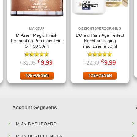
MAKEUP
GEZICHTSVERZORGING
M.Asam Magic Finish
L’Oréal Paris Age Perfect
Foundation Porcelain Teint
Nacht anti-aging
SPF30 30ml
nachtcrème 50ml
€
€
jke
ige
Gewaardeerd
Oorspronkelijke
9,99
Huidige
Gewaardeerd
Oorspronkelijke
9,99
Huidige
32,95
22,99
€
€
prijs
prijs
prijs
prijs
4.50
uit 5
4.75
uit 5
was:
is:
was:
is:
.
€32,95.
€9,99.
€22,99.
€9,99.
TOEVOEGEN
TOEVOEGEN
Account Gegevens
MIJN DASHBOARD
MIJN BESTELLINGEN