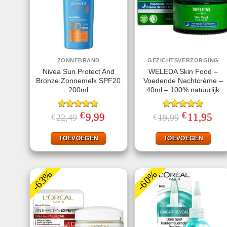
ZONNEBRAND
GEZICHTSVERZORGING
Nivea Sun Protect And
WELEDA Skin Food –
Bronze Zonnemelk SPF20
Voedende Nachtcrème –
200ml
40ml – 100% natuurlijk
€
€
Gewaardeerd
Oorspronkelijke
9,99
Huidige
Gewaardeerd
Oorspronkelij
11,95
Huid
22,49
19,99
€
€
prijs
prijs
prijs
prijs
4.78
uit 5
5.00
uit 5
was:
is:
was:
is:
€22,49.
€9,99.
€19,99.
€11,
TOEVOEGEN
TOEVOEGEN
-63%
-60%