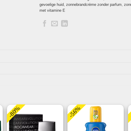
gevoelige huid
,
zonnebrandcrème zonder parfum
,
zon
met vitamine E
-80%
-56%