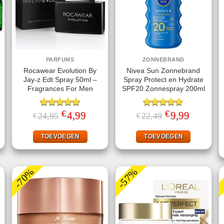
PARFUMS
ZONNEBRAND
Rocawear Evolution By
Nivea Sun Zonnebrand
Jay-z Edt Spray 50ml –
Spray Protect en Hydrate
Fragrances For Men
SPF20 Zonnespray 200ml
€
€
ke
ige
Gewaardeerd
Oorspronkelijke
4,99
Huidige
Gewaardeerd
Oorspronkelijke
9,99
Huidige
24,95
22,49
€
€
prijs
prijs
prijs
prijs
5.00
uit 5
4.67
uit 5
was:
is:
was:
is:
95.
€24,95.
€4,99.
€22,49.
€9,99.
TOEVOEGEN
TOEVOEGEN
-70%
-57%