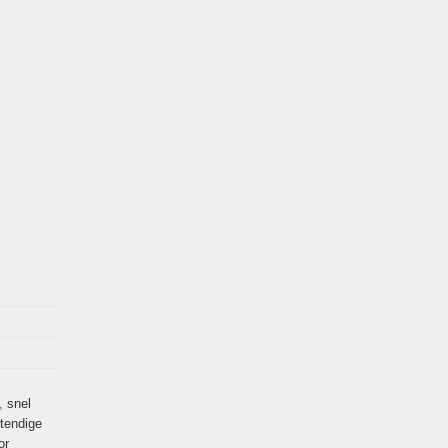
,
snel
tendige
or