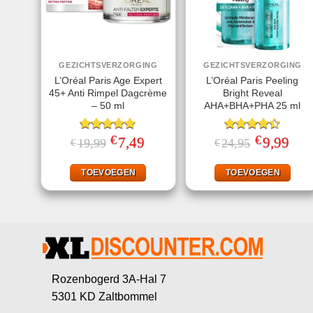
GEZICHTSVERZORGING
GEZICHTSVERZORGING
L’Oréal Paris Age Expert
L’Oréal Paris Peeling
45+ Anti Rimpel Dagcrème
Bright Reveal
– 50 ml
AHA+BHA+PHA 25 ml
€
€
Gewaardeerd
Oorspronkelijke
7,49
Huidige
Gewaardeerd
Oorspronkeli
9,99
Huid
19,99
24,95
€
€
prijs
prijs
prijs
prijs
4.80
uit 5
4.40
uit 5
was:
is:
was:
is:
€19,99.
€7,49.
€24,95.
€9,99
TOEVOEGEN
TOEVOEGEN
Rozenbogerd 3A-Hal 7
5301 KD Zaltbommel