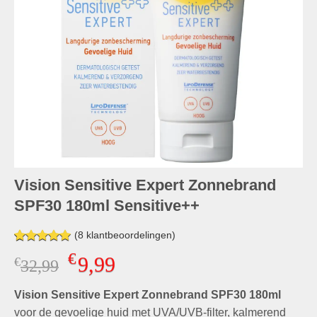
Vision Sensitive Expert Zonnebrand
SPF30 180ml Sensitive++
(
8
klantbeoordelingen)
Gewaardeerd
7
€
9,99
€
Oorspronkelijke
Huidige
32,99
5.00
op 5
gebaseerd
prijs
prijs
op
klant
Vision Sensitive Expert Zonnebrand SPF30 180ml
was:
is:
waarderingen
€32,99.
€9,99.
voor de gevoelige huid met UVA/UVB-filter, kalmerend