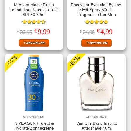
M.Asam Magic Finish
Rocawear Evolution By Jay-
Foundation Porcelain Teint
z Edt Spray 50ml –
SPF30 30ml
Fragrances For Men
Gewaardeerd
Gewaardeerd
€
€
Oorspronkelijke
Huidige
Oorspronkelijke
Huidige
9,99
4,99
€
32,95
€
24,95
4.50
uit 5
5.00
uit 5
prijs
prijs
prijs
prijs
was:
is:
was:
is:
€32,95.
€9,99.
€24,95.
€4,99.
TOEVOEGEN
TOEVOEGEN
-57%
-64%
VERZORGING
AFTERSHAVE
NIVEA SUN Protect &
Van Gils Basic Instinct
Hydrate Zonnecrème
Aftershave 40ml