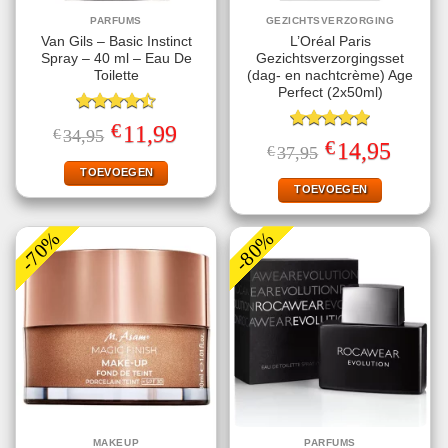
PARFUMS
GEZICHTSVERZORGING
Van Gils – Basic Instinct
L’Oréal Paris
Spray – 40 ml – Eau De
Gezichtsverzorgingsset
Toilette
(dag- en nachtcrème) Age
Perfect (2x50ml)
Gewaardeerd
€
Oorspronkelijke
Huidige
11,99
€
34,95
4.50
uit 5
Gewaardeerd
prijs
prijs
€
Oorspronkelijke
Huidige
14,95
€
37,95
5.00
uit 5
was:
is:
prijs
prijs
€34,95.
€11,99.
TOEVOEGEN
was:
is:
€37,95.
€14,95.
TOEVOEGEN
-70%
-80%
MAKEUP
PARFUMS