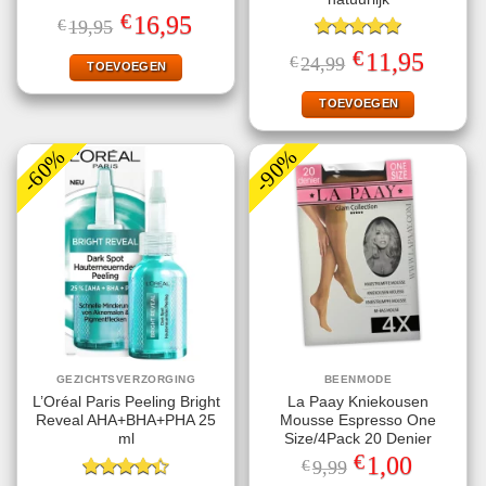
Gewaardeerd
€
Oorspronkelijke
Huidige
16,95
€
19,95
5.00
uit 5
prijs
prijs
was:
is:
Gewaardeerd
€
Oorspronkelijke
Huidige
11,95
€
24,99
€19,95.
€16,95.
TOEVOEGEN
5.00
uit 5
prijs
prijs
was:
is:
€24,99.
€11,95.
TOEVOEGEN
-60%
-90%
GEZICHTSVERZORGING
BEENMODE
L’Oréal Paris Peeling Bright
La Paay Kniekousen
Reveal AHA+BHA+PHA 25
Mousse Espresso One
ml
Size/4Pack 20 Denier
€
Oorspronkelijke
Huidige
1,00
€
9,99
prijs
prijs