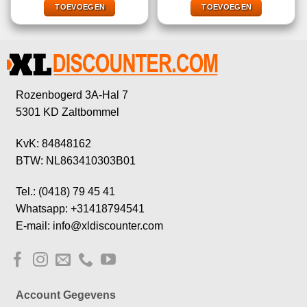
€22,99.
€11,95.
€22,99.
€9,99.
TOEVOEGEN
TOEVOEGEN
Rozenbogerd 3A-Hal 7
5301 KD Zaltbommel
KvK: 84848162
BTW: NL863410303B01
Tel.: (0418) 79 45 41
Whatsapp: +31418794541
E-mail: info@xldiscounter.com
Account Gegevens