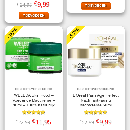
Gewaardeerd
was:
is:
€
Oorspronkelijke
Huidige
9,99
€
24,95
€9,99.
€1,00.
TOEVOEGEN
4.40
uit 5
prijs
prijs
was:
is:
€24,95.
€9,99.
TOEVOEGEN
-48%
-57%
GEZICHTSVERZORGING
GEZICHTSVERZORGING
WELEDA Skin Food –
L’Oréal Paris Age Perfect
Voedende Dagcrème –
Nacht anti-aging
40ml – 100% natuurlijk
nachtcrème 50ml
Gewaardeerd
Gewaardeerd
€
€
Oorspronkelijke
Huidige
Oorspronkelijke
Huidige
11,95
9,99
€
22,99
€
22,99
5.00
uit 5
4.75
uit 5
prijs
prijs
prijs
prijs
was:
is:
was:
is: