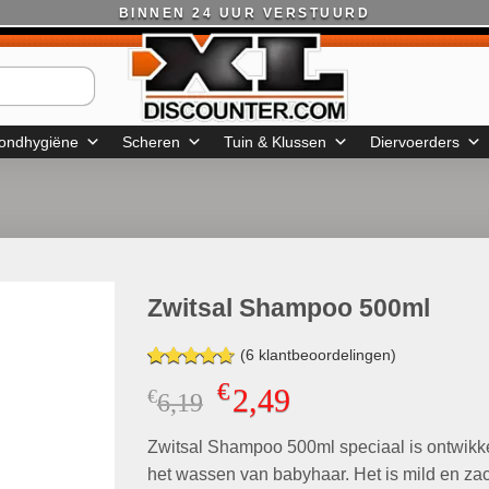
BINNEN 24 UUR VERSTUURD
ondhygiëne
Scheren
Tuin & Klussen
Diervoerders
Zwitsal Shampoo 500ml
(
6
klantbeoordelingen)
Gewaardeerd
6
€
2,49
€
Oorspronkelijke
Huidige
6,19
4.67
op 5
gebaseerd
prijs
prijs
op
klant
Zwitsal Shampoo 500ml speciaal is ontwikk
was:
is:
waarderingen
€6,19.
€2,49.
het wassen van babyhaar. Het is mild en zac