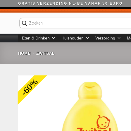
Ga
GRATIS VERZENDING NL-BE VANAF 50 EURO
naar
inhoud
Producten
zoeken
Eten & Drinken
Huishouden
Verzorging
M
HOME
ZWITSAL
-
-60%