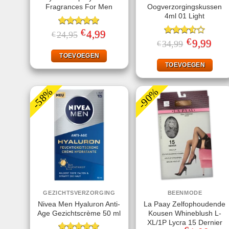
Fragrances For Men
Oogverzorgingskussen
4ml 01 Light
€
Gewaardeerd
Oorspronkelijke
4,99
Huidige
24,95
€
prijs
prijs
5.00
uit 5
€
Gewaardeerd
Oorspronkeli
9,99
Huid
34,99
€
was:
is:
prijs
prijs
3.50
uit
€24,95.
€4,99.
was:
is:
TOEVOEGEN
5
€34,99.
€9,99
TOEVOEGEN
-58%
-90%
GEZICHTSVERZORGING
BEENMODE
Nivea Men Hyaluron Anti-
La Paay Zelfophoudende
Age Gezichtscrème 50 ml
Kousen Whineblush L-
XL/1P Lycra 15 Dernier