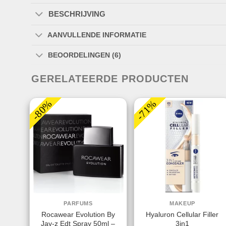
BESCHRIJVING
AANVULLENDE INFORMATIE
BEOORDELINGEN (6)
GERELATEERDE PRODUCTEN
-80%
-71%
PARFUMS
MAKEUP
Rocawear Evolution By
Hyaluron Cellular Filler
Jay-z Edt Spray 50ml –
3in1