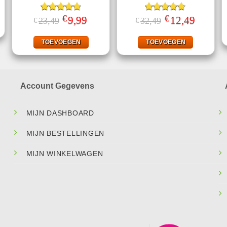
jke
ge
€
€
Gewaardeerd
Oorspronkelijke
9,99
Huidige
Gewaardeerd
Oorspronkelijke
12,49
Huidige
23,49
32,49
€
€
.
prijs
prijs
prijs
prijs
4.78
uit 5
4.60
uit 5
was:
is:
was:
is:
€23,49.
€9,99.
€32,49.
€12,49.
TOEVOEGEN
TOEVOEGEN
Account Gegevens
MIJN DASHBOARD
MIJN BESTELLINGEN
MIJN WINKELWAGEN