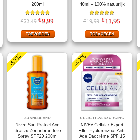
200ml
40ml – 100% natuurlijk
€
€
Gewaardeerd
Oorspronkelijke
9,99
Huidige
Gewaardeerd
Oorspronkelijke
11,95
Huidige
22,49
19,99
€
€
prijs
prijs
prijs
prijs
4.78
uit 5
5.00
uit 5
jke
ige
was:
is:
was:
is:
€22,49.
€9,99.
€19,99.
€11,95.
TOEVOEGEN
TOEVOEGEN
.
-57%
-62%
ZONNEBRAND
GEZICHTSVERZORGING
Nivea Sun Protect And
NIVEA Cellular Expert
Bronze Zonnebrandolie
Filler Hyaluronzuur Anti-
Spray SPF20 200ml
Age Dagcrème SPF 15