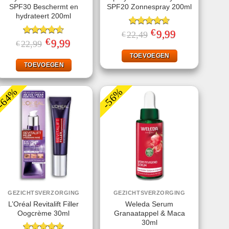
SPF30 Beschermt en
SPF20 Zonnespray 200ml
hydrateert 200ml
€
Gewaardeerd
Oorspronkelijke
9,99
Huidige
22,49
€
prijs
prijs
€
4.67
uit 5
Gewaardeerd
Oorspronkelijke
9,99
Huidige
22,99
€
was:
is:
prijs
prijs
4.56
uit 5
€22,49.
€9,99.
was:
is:
TOEVOEGEN
€22,99.
€9,99.
TOEVOEGEN
-64%
-56%
GEZICHTSVERZORGING
GEZICHTSVERZORGING
L’Oréal Revitalift Filler
Weleda Serum
Oogcrème 30ml
Granaatappel & Maca
30ml