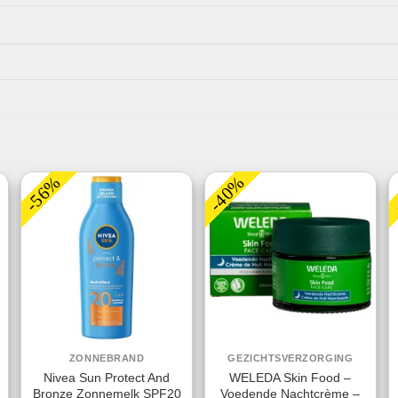
-56%
-40%
ZONNEBRAND
GEZICHTSVERZORGING
Nivea Sun Protect And
WELEDA Skin Food –
Bronze Zonnemelk SPF20
Voedende Nachtcrème –