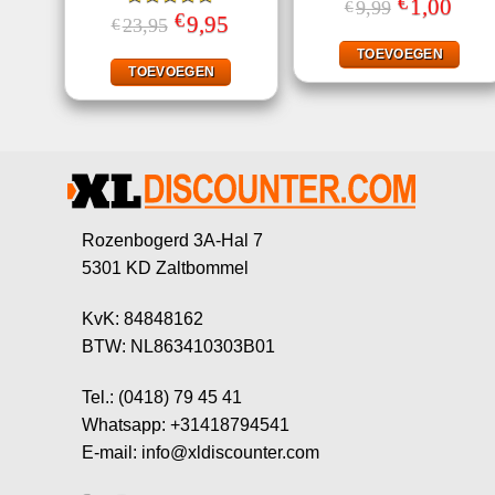
€
Oorspronkeli
1,00
Huidi
9,99
€
€
prijs
prijs
Gewaardeerd
Oorspronkelijke
9,95
Huidige
23,95
€
was:
is:
prijs
prijs
5.00
uit 5
€9,99.
€1,00
was:
is:
TOEVOEGEN
€23,95.
€9,95.
TOEVOEGEN
Rozenbogerd 3A-Hal 7
5301 KD Zaltbommel
KvK: 84848162
BTW: NL863410303B01
Tel.: (0418) 79 45 41
Whatsapp: +31418794541
E-mail: info@xldiscounter.com