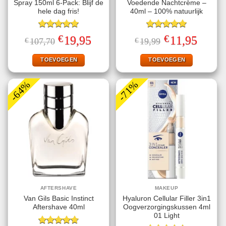
Spray 150ml 6-Pack: Blijf de
Voedende Nachtcrème –
hele dag fris!
40ml – 100% natuurlijk
Gewaardeerd
Gewaardeerd
€
€
Oorspronkelijke
Huidige
Oorspronkelijke
Huidige
19,95
11,95
€
107,70
€
19,99
5.00
uit 5
5.00
uit 5
prijs
prijs
prijs
prijs
was:
is:
was:
is:
€107,70.
€19,95.
€19,99.
€11,95.
TOEVOEGEN
TOEVOEGEN
-64%
-71%
AFTERSHAVE
MAKEUP
Van Gils Basic Instinct
Hyaluron Cellular Filler 3in1
Aftershave 40ml
Oogverzorgingskussen 4ml
01 Light