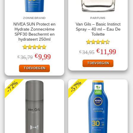
ZONNEBRAND
PARFUMS
NIVEA SUN Protect en
Van Gils – Basic Instinct
Hydrate Zonnecrème
Spray – 40 ml – Eau De
SPF30 Beschermt en
Toilette
hydrateert 250ml
Gewaardeerd
€
Oorspronkelijke
Huidige
11,99
€
34,95
4.50
uit 5
Gewaardeerd
prijs
prijs
€
Oorspronkelijke
Huidige
9,99
€
36,79
4.78
uit 5
was:
is:
prijs
prijs
€34,95.
€11,99.
TOEVOEGEN
was:
is:
€36,79.
€9,99.
TOEVOEGEN
-72%
-57%