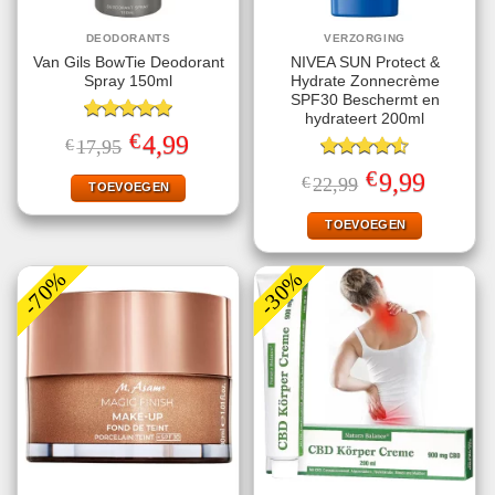
DEODORANTS
VERZORGING
Van Gils BowTie Deodorant
NIVEA SUN Protect &
Spray 150ml
Hydrate Zonnecrème
SPF30 Beschermt en
hydrateert 200ml
Gewaardeerd
€
Oorspronkelijke
Huidige
4,99
€
17,95
5.00
uit 5
prijs
prijs
was:
is:
Gewaardeerd
€
Oorspronkelijke
Huidige
9,99
€
22,99
€17,95.
€4,99.
TOEVOEGEN
4.56
uit 5
prijs
prijs
was:
is:
€22,99.
€9,99.
TOEVOEGEN
-70%
-30%