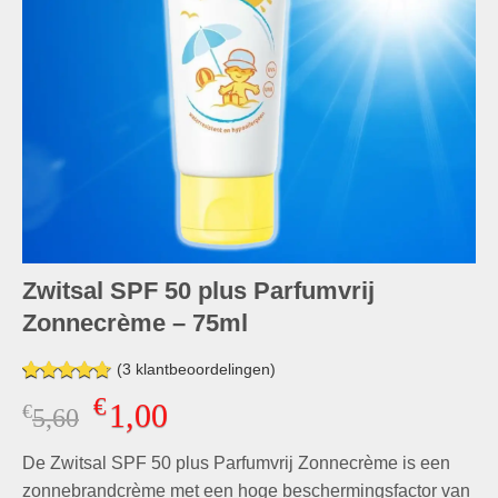
Zwitsal SPF 50 plus Parfumvrij
Zonnecrème – 75ml
(
3
klantbeoordelingen)
Gewaardeerd
3
€
1,00
€
Oorspronkelijke
Huidige
5,60
4.67
op 5
gebaseerd
prijs
prijs
op
klant
De Zwitsal SPF 50 plus Parfumvrij Zonnecrème is een
was:
is:
waarderingen
€5,60.
€1,00.
zonnebrandcrème met een hoge beschermingsfactor van