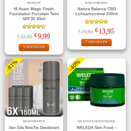
MAKEUP
BODYCREMES
M.Asam Magic Finish
Natura Balance CBD
Foundation Porcelain Teint
Lichaamscrème 200ml
SPF30 30ml
Gewaardeerd
€
Oorspronkelijke
Huidige
13,95
€
19,95
4.67
uit 5
Gewaardeerd
prijs
prijs
€
Oorspronkelijke
Huidige
9,99
€
32,95
4.50
uit 5
was:
is:
prijs
prijs
€19,95.
€13,95.
TOEVOEGEN
was:
is:
€32,95.
€9,99.
TOEVOEGEN
-81%
-40%
DEODORANTS
GEZICHTSVERZORGING
Van Gils BowTie Deodorant
WELEDA Skin Food –