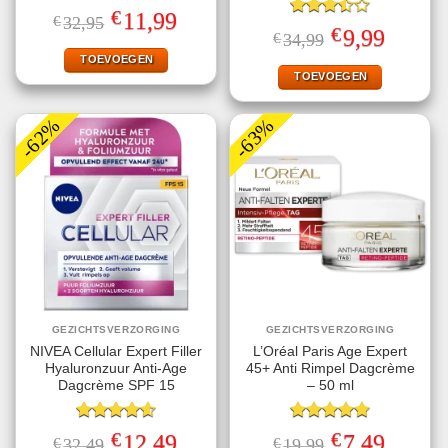
Gewaardeerd
€
Oorspronkelijke
Huidige
11,99
€
32,95
4.71
uit 5
Gewaardeerd
prijs
prijs
€
Oorspronkelijke
Huidige
9,99
€
34,99
3.50
uit
was:
is:
prijs
prijs
€32,95.
€11,99.
5
TOEVOEGEN
was:
is:
€34,99.
€9,99.
TOEVOEGEN
-62%
-63%
GEZICHTSVERZORGING
GEZICHTSVERZORGING
NIVEA Cellular Expert Filler
L’Oréal Paris Age Expert
Hyaluronzuur Anti-Age
45+ Anti Rimpel Dagcrème
Dagcrème SPF 15
– 50 ml
Gewaardeerd
Gewaardeerd
€
€
Oorspronkelijke
Huidige
Oorspronkelijke
Huidige
12,49
7,49
€
32,49
€
19,99