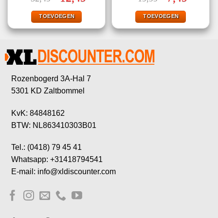
4.60
uit 5
4.80
uit 5
prijs
prijs
prijs
prijs
was:
is:
was:
is:
€32,49.
€12,49.
€19,99.
€7,49.
TOEVOEGEN
TOEVOEGEN
Rozenbogerd 3A-Hal 7
5301 KD Zaltbommel
KvK: 84848162
BTW: NL863410303B01
Tel.: (0418) 79 45 41
Whatsapp: +31418794541
E-mail: info@xldiscounter.com