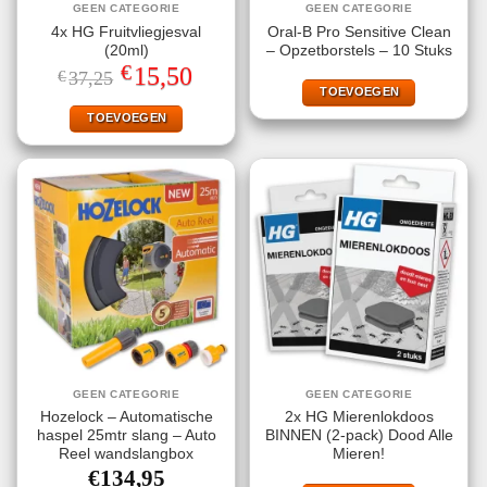
GEEN CATEGORIE
GEEN CATEGORIE
4x HG Fruitvliegjesval
Oral-B Pro Sensitive Clean
(20ml)
– Opzetborstels – 10 Stuks
€
Oorspronkelijke
Huidige
15,50
€
37,25
prijs
prijs
TOEVOEGEN
was:
is:
€37,25.
€15,50.
TOEVOEGEN
GEEN CATEGORIE
GEEN CATEGORIE
Hozelock – Automatische
2x HG Mierenlokdoos
haspel 25mtr slang – Auto
BINNEN (2-pack) Dood Alle
Reel wandslangbox
Mieren!
€
134,95