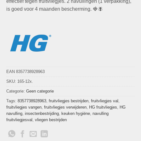
effectief tegen fruitvliegjes. 2 navullingen (1 verpakking),
is goed voor 4 maanden bescherming. 🍓🪰
EAN 8357738928963
SKU:
165-12x.
Categorie:
Geen categorie
Tags:
8357738928963
,
fruitvliegjes bestrijden
,
fruitvliegjes val
,
fruitvliegjes vangen
,
fruitvliegjes verwijderen
,
HG fruitvliegjes
,
HG
navulling
,
insectenbestrijding
,
keuken hygiëne
,
navulling
fruitvliegjesval
,
vliegen bestrijden