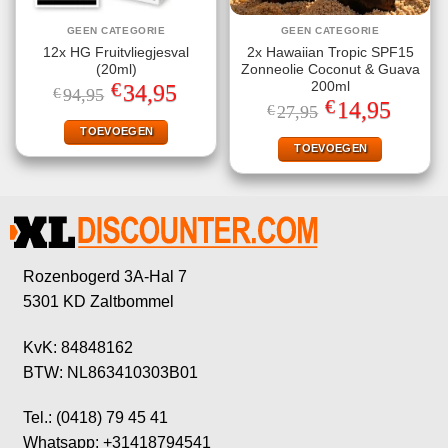
GEEN CATEGORIE
GEEN CATEGORIE
12x HG Fruitvliegjesval
2x Hawaiian Tropic SPF15
(20ml)
Zonneolie Coconut & Guava
€
200ml
Oorspronkelijke
Huidige
34,95
€
94,95
prijs
prijs
€
Oorspronkelijke
Huidige
14,95
€
27,95
was:
is:
prijs
prijs
€94,95.
€34,95.
TOEVOEGEN
was:
is:
€27,95.
€14,95.
TOEVOEGEN
Rozenbogerd 3A-Hal 7
5301 KD Zaltbommel
KvK: 84848162
BTW: NL863410303B01
Tel.: (0418) 79 45 41
Whatsapp: +31418794541