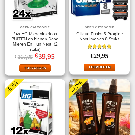
GEEN CATEGORIE
GEEN CATEGORIE
24x HG Mierenlokdoos
Gillette Fusion5 Proglide
BUITEN en binnen Dood
Navulmesjes 8 Stuks
Mieren En Hun Nest! (2
stuks)
Gewaardeerd
€
Oorspronkelijke
Huidige
€
29,95
39,95
€
166,95
5.00
uit 5
prijs
prijs
was:
is:
TOEVOEGEN
€166,95.
€39,95.
TOEVOEGEN
-63%
-47%