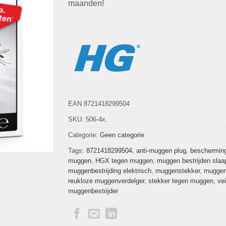
maanden!
EAN 8721418299504
SKU:
506-4x.
Categorie:
Geen categorie
Tags:
8721418299504
,
anti-muggen plug
,
beschermin
muggen
,
HGX tegen muggen
,
muggen bestrijden sla
muggenbestrijding elektrisch
,
muggenstekker
,
muggen
reukloze muggenverdelger
,
stekker tegen muggen
,
vei
muggenbestrijder