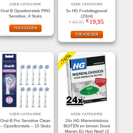
GEEN CATEGORIE
GEEN CATEGORIE
Oral-B Opzetborstels PRO
5x HG Fruitvliegjesval
Sensitive, 4 Stuks
(20ml)
€
Oorspronkelijke
19,95
Huidige
44,95
€
prijs
prijs
TOEVOEGEN
was:
is:
€44,95.
€19,95.
TOEVOEGEN
-76%
GEEN CATEGORIE
GEEN CATEGORIE
Oral-B Pro Sensitive Clean
24x HG Mierenlokdoos
– Opzetborstels – 10 Stuks
BUITEN en binnen Dood
Mieren En Hun Nest! (2