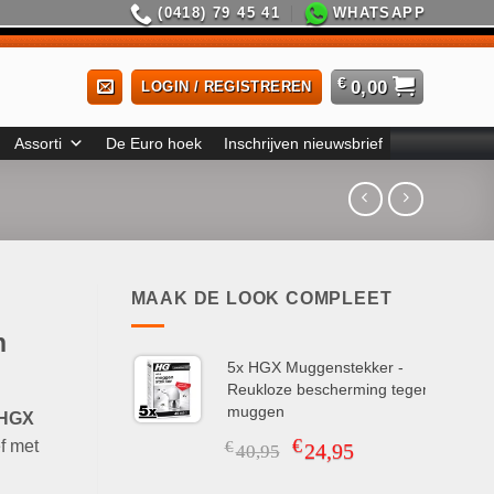
(0418) 79 45 41
WHATSAPP
€
0,00
LOGIN / REGISTREREN
Assorti
De Euro hoek
Inschrijven nieuwsbrief
MAAK DE LOOK COMPLEET
n
5x HGX Muggenstekker -
Reukloze bescherming tegen
muggen
HGX
€
Oorspronkelijke
Huidige
ef met
€
24,95
40,95
prijs
prijs
was:
is: