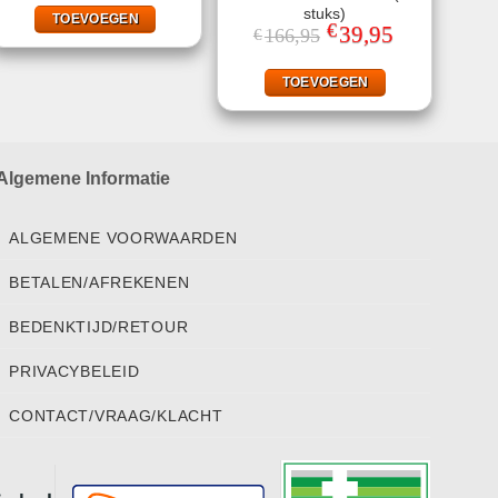
stuks)
TOEVOEGEN
€
Oorspronkelijke
39,95
Huidige
166,95
€
prijs
prijs
was:
is:
€166,95.
€39,95.
TOEVOEGEN
Algemene Informatie
ALGEMENE VOORWAARDEN
BETALEN/AFREKENEN
BEDENKTIJD/RETOUR
PRIVACYBELEID
CONTACT/VRAAG/KLACHT