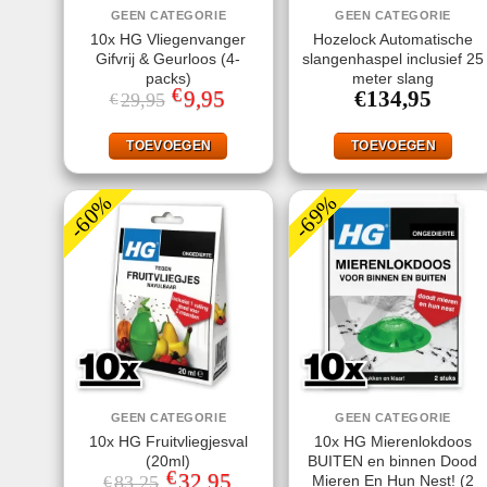
GEEN CATEGORIE
GEEN CATEGORIE
10x HG Vliegenvanger
Hozelock Automatische
Gifvrij & Geurloos (4-
slangenhaspel inclusief 25
packs)
meter slang
€
Oorspronkelijke
9,95
Huidige
€
134,95
29,95
€
prijs
prijs
was:
is:
€29,95.
€9,95.
TOEVOEGEN
TOEVOEGEN
-60%
-69%
GEEN CATEGORIE
GEEN CATEGORIE
10x HG Fruitvliegjesval
10x HG Mierenlokdoos
(20ml)
BUITEN en binnen Dood
€
Oorspronkelijke
32,95
Huidige
Mieren En Hun Nest! (2
83,25
€