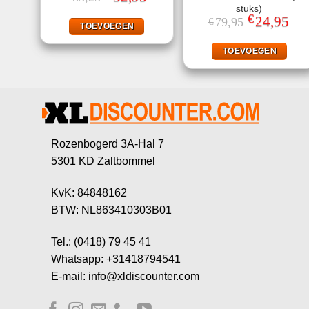
prijs
prijs
stuks)
was:
is:
€
Oorspronkelij
24,95
Huid
79,95
€
€83,25.
€32,95.
TOEVOEGEN
prijs
prijs
was:
is:
€79,95.
€24,
TOEVOEGEN
Rozenbogerd 3A-Hal 7
5301 KD Zaltbommel
KvK: 84848162
BTW: NL863410303B01
Tel.: (0418) 79 45 41
Whatsapp: +31418794541
E-mail: info@xldiscounter.com