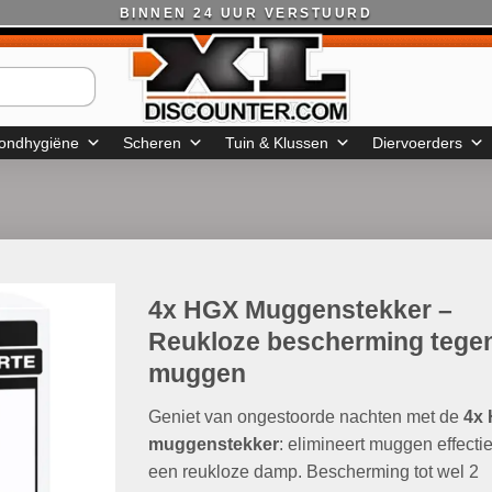
BINNEN 24 UUR VERSTUURD
ondhygiëne
Scheren
Tuin & Klussen
Diervoerders
4x HGX Muggenstekker –
Reukloze bescherming tege
muggen
Geniet van ongestoorde nachten met de
4x
muggenstekker
: elimineert muggen effecti
een reukloze damp. Bescherming tot wel 2