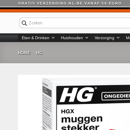
Ga
GRATIS VERZENDING NL-BE VANAF 50 EURO
naar
inhoud
Producten
zoeken
Eten & Drinken
Huishouden
Verzorging
M
HOME
HG
-