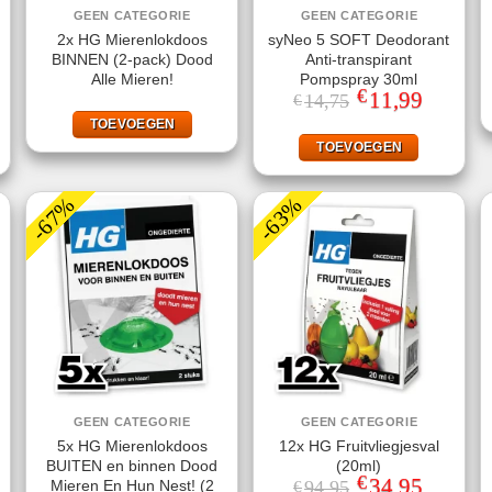
GEEN CATEGORIE
GEEN CATEGORIE
2x HG Mierenlokdoos
syNeo 5 SOFT Deodorant
BINNEN (2-pack) Dood
Anti-transpirant
Alle Mieren!
Pompspray 30ml
€
Oorspronkelijke
11,99
Huidige
14,75
€
prijs
prijs
TOEVOEGEN
was:
is:
€14,75.
€11,99.
TOEVOEGEN
-67%
-63%
GEEN CATEGORIE
GEEN CATEGORIE
5x HG Mierenlokdoos
12x HG Fruitvliegjesval
BUITEN en binnen Dood
(20ml)
€
Oorspronkelijke
34,95
Huidige
Mieren En Hun Nest! (2
94,95
€