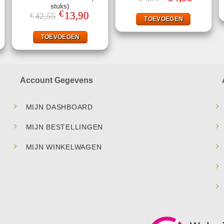
prijs
prijs
stuks)
was:
is:
€
ke
ige
Oorspronkelijke
13,90
Huidige
42,55
€
€94,95.
€34,95.
TOEVOEGEN
prijs
prijs
was:
is:
95.
€42,55.
€13,90.
TOEVOEGEN
Account Gegevens
MIJN DASHBOARD
MIJN BESTELLINGEN
MIJN WINKELWAGEN